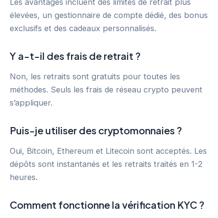
Les avantages incluent des limites de retrait plus
élevées, un gestionnaire de compte dédié, des bonus
exclusifs et des cadeaux personnalisés.
Y a-t-il des frais de retrait ?
Non, les retraits sont gratuits pour toutes les
méthodes. Seuls les frais de réseau crypto peuvent
s’appliquer.
Puis-je utiliser des cryptomonnaies ?
Oui, Bitcoin, Ethereum et Litecoin sont acceptés. Les
dépôts sont instantanés et les retraits traités en 1-2
heures.
Comment fonctionne la vérification KYC ?