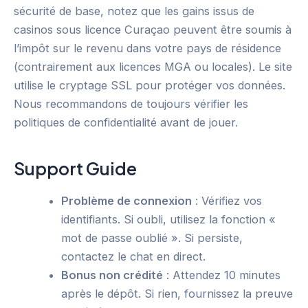
sécurité de base, notez que les gains issus de
casinos sous licence Curaçao peuvent être soumis à
l’impôt sur le revenu dans votre pays de résidence
(contrairement aux licences MGA ou locales). Le site
utilise le cryptage SSL pour protéger vos données.
Nous recommandons de toujours vérifier les
politiques de confidentialité avant de jouer.
Support Guide
Problème de connexion
: Vérifiez vos
identifiants. Si oubli, utilisez la fonction «
mot de passe oublié ». Si persiste,
contactez le chat en direct.
Bonus non crédité
: Attendez 10 minutes
après le dépôt. Si rien, fournissez la preuve