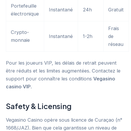
Portefeuille
Instantané
24h
Gratuit
électronique
Frais
Crypto-
Instantané
1-2h
de
monnaie
réseau
Pour les joueurs VIP, les délais de retrait peuvent
être réduits et les limites augmentées. Contactez le
support pour connaître les conditions
Vegasino
casino VIP
.
Safety & Licensing
Vegasino Casino opère sous licence de Curaçao (n°
1668/JAZ). Bien que cela garantisse un niveau de