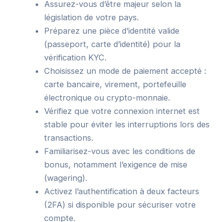
Assurez-vous d’être majeur selon la
législation de votre pays.
Préparez une pièce d’identité valide
(passeport, carte d’identité) pour la
vérification KYC.
Choisissez un mode de paiement accepté :
carte bancaire, virement, portefeuille
électronique ou crypto-monnaie.
Vérifiez que votre connexion internet est
stable pour éviter les interruptions lors des
transactions.
Familiarisez-vous avec les conditions de
bonus, notamment l’exigence de mise
(wagering).
Activez l’authentification à deux facteurs
(2FA) si disponible pour sécuriser votre
compte.