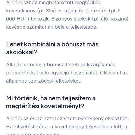
A bónuszhoz meghatározott megtérítési
követelmény (pl. 35x) és minimális befizetés (pl. 5
000 HUF) tartozik. Bizonyos játékok (pl. élő kaszinó)
kevésbé számítanak bele a teljesítésbe.
Lehet kombinálni a bónuszt más
akciókkal?
Általában nem; a bónusz feltételei kizárják más
promóciókkal való egyidejű használatát. Olvasd el az
általános szerződési feltételeket.
Mi történik, ha nem teljesítem a
megtérítési követelményt?
A bónusz és az azzal szerzett nyeremény elveszhet.
Ha kifizetést kérsz a követelmény teljesülése előtt, a
bónusz érvénytelen lesz.