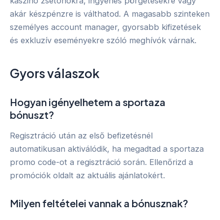
kaszinó zsetonokra, ingyenes pörgetésekre vagy
akár készpénzre is válthatod. A magasabb szinteken
személyes account manager, gyorsabb kifizetések
és exkluzív eseményekre szóló meghívók várnak.
Gyors válaszok
Hogyan igényelhetem a sportaza
bónuszt?
Regisztráció után az első befizetésnél
automatikusan aktiválódik, ha megadtad a sportaza
promo code-ot a regisztráció során. Ellenőrizd a
promóciók oldalt az aktuális ajánlatokért.
Milyen feltételei vannak a bónusznak?