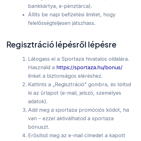
bankkártya, e-pénztárca).
Állíts be napi befizetési limitet, hogy
felelősségteljesen játszhass.
Regisztráció lépésről lépésre
Látogass el a Sportaza hivatalos oldalára.
Használd a
https://sportaza.hu/bonus/
linket a biztonságos eléréshez.
Kattints a „Regisztráció” gombra, és töltsd
ki az űrlapot (e-mail, jelszó, személyes
adatok).
Add meg a sportaza promóciós kódot, ha
van – ezzel aktiválhatod a sportaza
bónuszt.
Erősítsd meg az e-mail címedet a kapott