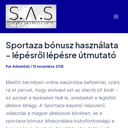
Aller
Navigation
Mai
au
des
Men
contenu
articles
Sportaza bónusz használata
– lépésről lépésre útmutató
Par
AdminSaS
/
13 novembre 2015
Mielőtt bármilyen online kaszinóba befizetnél, szánj
rá öt percet, hogy elolvasd ezt az ellenőrző listát –
ez azokat a lépéseket fedi le, amelyeket a legtöbb
játékos kihagy. A Sportaza kaszinó népszerű
választás a magyar játékosok körében, és a
sportaza bónusz kihasználása kulcsfontosságú a