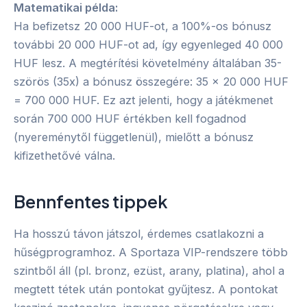
Matematikai példa:
Ha befizetsz 20 000 HUF-ot, a 100%-os bónusz
további 20 000 HUF-ot ad, így egyenleged 40 000
HUF lesz. A megtérítési követelmény általában 35-
szörös (35x) a bónusz összegére: 35 × 20 000 HUF
= 700 000 HUF. Ez azt jelenti, hogy a játékmenet
során 700 000 HUF értékben kell fogadnod
(nyereménytől függetlenül), mielőtt a bónusz
kifizethetővé válna.
Bennfentes tippek
Ha hosszú távon játszol, érdemes csatlakozni a
hűségprogramhoz. A Sportaza VIP-rendszere több
szintből áll (pl. bronz, ezüst, arany, platina), ahol a
megtett tétek után pontokat gyűjtesz. A pontokat