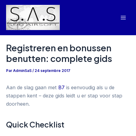
Aller
Navigation
Mai
au
des
Men
contenu
articles
Registreren en bonussen
benutten: complete gids
Par
AdminSaS
/
24 septembre 2017
Aan de slag gaan met
B7
is eenvoudig als u de
stappen kent – deze gids leidt u er stap voor stap
doorheen.
Quick Checklist