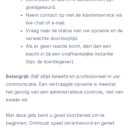
goedgekeurd.
Neem contact op met de klantenservice via
live chat of e‑mail.
Vraag naar de status van uw opname en de
verwachte doorlooptijd.
Als er geen reactie komt, dien dan een
klacht in bij een onafhankelijke instantie
(bijv. de licentiegever).
Belangrijk:
Blijf altijd beleefd en professioneel in uw
communicatie. Een vertraagde opname is meestal
het gevolg van een administratieve controle, niet van
kwade wil.
Met deze gids bent u goed voorbereid om te
beginnen. Onthoud: speel verantwoord en geniet