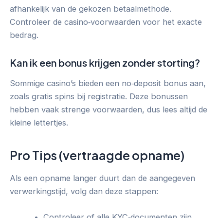
afhankelijk van de gekozen betaalmethode.
Controleer de casino‑voorwaarden voor het exacte
bedrag.
Kan ik een bonus krijgen zonder storting?
Sommige casino’s bieden een no‑deposit bonus aan,
zoals gratis spins bij registratie. Deze bonussen
hebben vaak strenge voorwaarden, dus lees altijd de
kleine lettertjes.
Pro Tips (vertraagde opname)
Als een opname langer duurt dan de aangegeven
verwerkingstijd, volg dan deze stappen:
Controleer of alle KYC‑documenten zijn