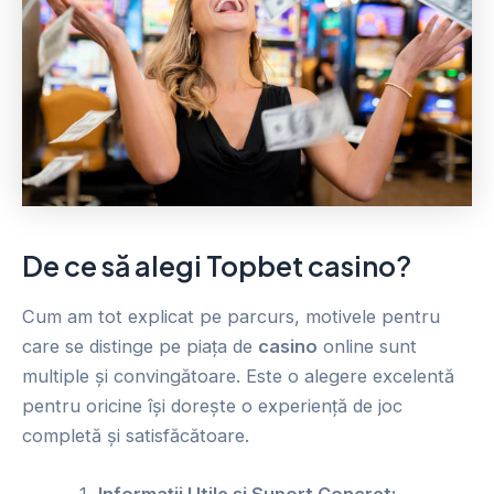
De ce să alegi Topbet casino?
Cum am tot explicat pe parcurs, motivele pentru
care
se distinge pe piața de
casino
online sunt
multiple și convingătoare. Este o alegere excelentă
pentru oricine își dorește o experiență de joc
completă și satisfăcătoare.