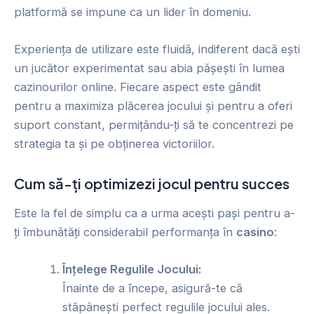
platformă se impune ca un lider în domeniu.
Experiența de utilizare este fluidă, indiferent dacă ești
un jucător experimentat sau abia pășești în lumea
cazinourilor online. Fiecare aspect este gândit
pentru a maximiza plăcerea jocului și pentru a oferi
suport constant, permițându-ți să te concentrezi pe
strategia ta și pe obținerea victoriilor.
Cum să-ți optimizezi jocul pentru succes
Este la fel de simplu ca a urma acești pași pentru a-
ți îmbunătăți considerabil performanța în
casino
:
Înțelege Regulile Jocului:
Înainte de a începe, asigură-te că
stăpânești perfect regulile jocului ales.