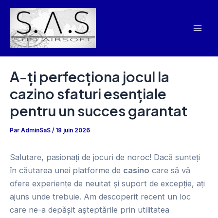
Aller
Navigation
Mai
au
des
Men
contenu
articles
A-ți perfecționa jocul la
cazino sfaturi esențiale
pentru un succes garantat
Par
AdminSaS
/
18 juin 2026
Salutare, pasionați de jocuri de noroc! Dacă sunteți
în căutarea unei platforme de
casino
care să vă
ofere experiențe de neuitat și suport de excepție, ați
ajuns unde trebuie. Am descoperit recent un loc
care ne-a depășit așteptările prin utilitatea