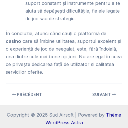
suport constant și instrumente pentru a te
ajuta să depășești dificultățile, fie ele legate
de joc sau de strategie.
În concluzie, atunci când cauți o platformă de
casino
care să îmbine utilitatea, suportul excelent și
o experiență de joc de neegalat,
este, fără îndoială,
una dintre cele mai bune opțiuni. Nu are egal în ceea
ce privește dedicarea față de utilizator și calitatea
serviciilor oferite.
PRÉCÉDENT
SUIVANT
Copyright © 2026 Sud Airsoft | Powered by
Thème
WordPress Astra