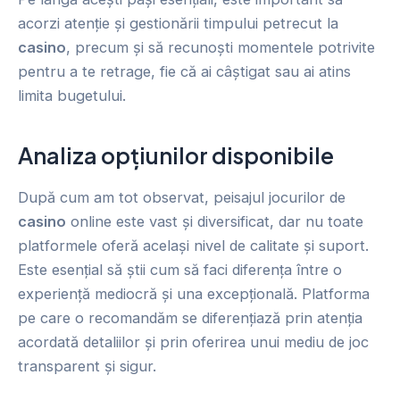
acorzi atenție și gestionării timpului petrecut la
casino
, precum și să recunoști momentele potrivite
pentru a te retrage, fie că ai câștigat sau ai atins
limita bugetului.
Analiza opțiunilor disponibile
După cum am tot observat, peisajul jocurilor de
casino
online este vast și diversificat, dar nu toate
platformele oferă același nivel de calitate și suport.
Este esențial să știi cum să faci diferența între o
experiență mediocră și una excepțională. Platforma
pe care o recomandăm se diferențiază prin atenția
acordată detaliilor și prin oferirea unui mediu de joc
transparent și sigur.