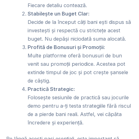
Fiecare detaliu contează.
Stabilește un Buget Clar:
Decide de la început câți bani ești dispus să
investești și respectă cu strictețe acest
buget. Nu depăși niciodată suma alocată.
Profită de Bonusuri și Promoții:
Multe platforme oferă bonusuri de bun
venit sau promoții periodice. Acestea pot
extinde timpul de joc și pot crește șansele
de câștig.
Practică Strategic:
Folosește sesiunile de practică sau jocurile
demo pentru a-ți testa strategiile fără riscul
de a pierde bani reali. Astfel, vei căpăta
încredere și experiență.
Pe lângă acești pași esențiali, este important să