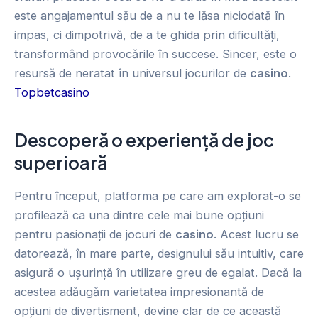
este angajamentul său de a nu te lăsa niciodată în
impas, ci dimpotrivă, de a te ghida prin dificultăți,
transformând provocările în succese. Sincer, este o
resursă de neratat în universul jocurilor de
casino
.
Topbetcasino
Descoperă o experiență de joc
superioară
Pentru început, platforma pe care am explorat-o se
profilează ca una dintre cele mai bune opțiuni
pentru pasionații de jocuri de
casino
. Acest lucru se
datorează, în mare parte, designului său intuitiv, care
asigură o ușurință în utilizare greu de egalat. Dacă la
acestea adăugăm varietatea impresionantă de
opțiuni de divertisment, devine clar de ce această