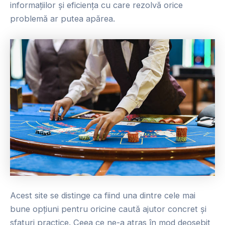
informațiilor și eficiența cu care rezolvă orice
problemă ar putea apărea.
Acest site se distinge ca fiind una dintre cele mai
bune opțiuni pentru oricine caută ajutor concret și
sfaturi practice. Ceea ce ne-a atras în mod deosebit