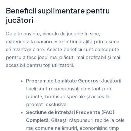
Beneficii suplimentare pentru
jucători
Cu alte cuvinte, dincolo de jocurile în sine,
experiența la
casino
este îmbunătățită prin o serie
de avantaje clare. Aceste beneficii sunt concepute
pentru a face jocul mai plăcut, mai profitabil și mai
accesibil pentru toți utilizatorii.
Program de Loialitate Generos:
Jucătorii
fideli sunt recompensați constant prin
puncte, bonusuri speciale și acces la
promoții exclusive.
Secțiune de Întrebări Frecvente (FAQ)
Completă:
Găsești răspunsuri rapide la cele
mai comune nelămuriri, economisind timp