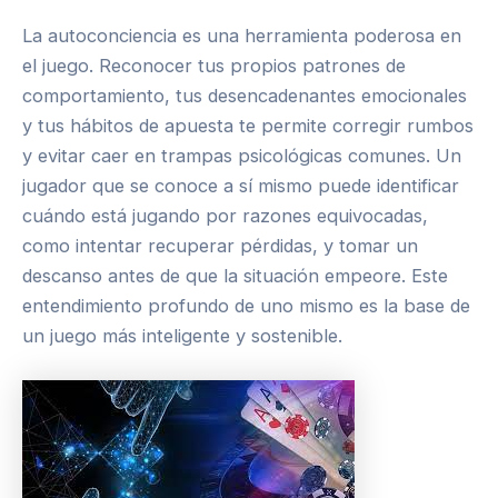
La autoconciencia es una herramienta poderosa en
el juego. Reconocer tus propios patrones de
comportamiento, tus desencadenantes emocionales
y tus hábitos de apuesta te permite corregir rumbos
y evitar caer en trampas psicológicas comunes. Un
jugador que se conoce a sí mismo puede identificar
cuándo está jugando por razones equivocadas,
como intentar recuperar pérdidas, y tomar un
descanso antes de que la situación empeore. Este
entendimiento profundo de uno mismo es la base de
un juego más inteligente y sostenible.