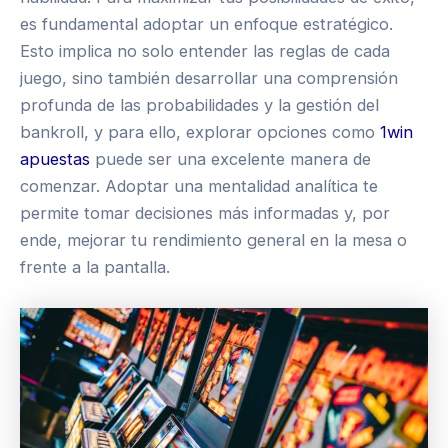
es fundamental adoptar un enfoque estratégico.
Esto implica no solo entender las reglas de cada
juego, sino también desarrollar una comprensión
profunda de las probabilidades y la gestión del
bankroll, y para ello, explorar opciones como
1win
apuestas
puede ser una excelente manera de
comenzar. Adoptar una mentalidad analítica te
permite tomar decisiones más informadas y, por
ende, mejorar tu rendimiento general en la mesa o
frente a la pantalla.