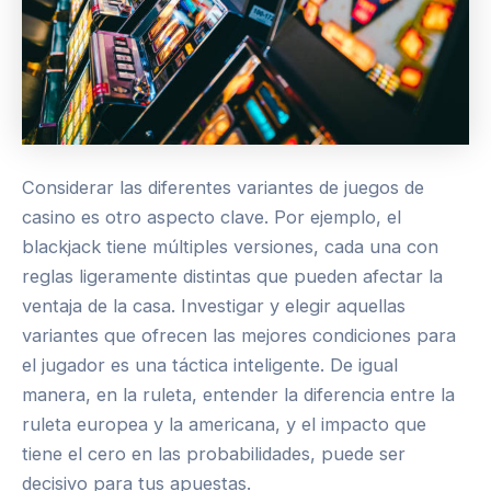
Considerar las diferentes variantes de juegos de
casino es otro aspecto clave. Por ejemplo, el
blackjack tiene múltiples versiones, cada una con
reglas ligeramente distintas que pueden afectar la
ventaja de la casa. Investigar y elegir aquellas
variantes que ofrecen las mejores condiciones para
el jugador es una táctica inteligente. De igual
manera, en la ruleta, entender la diferencia entre la
ruleta europea y la americana, y el impacto que
tiene el cero en las probabilidades, puede ser
decisivo para tus apuestas.