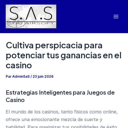
Aller
Navigation
Mai
au
des
Men
contenu
articles
Cultiva perspicacia para
potenciar tus ganancias en el
casino
Par
AdminSaS
/
23 juin 2026
Estrategias Inteligentes para Juegos de
Casino
El mundo de los casinos, tanto físicos como online,
ofrece una emocionante mezcla de suerte y
habilidad. Para maximizar tus posibilidades de éxito,