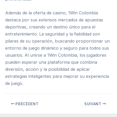
Además de la oferta de casino, 1Win Colombia
destaca por sus extensos mercados de apuestas
deportivas, creando un destino único para el
entretenimiento. La seguridad y la fiabilidad son
pilares de su operación, buscando proporcionar un
entorno de juego dinámico y seguro para todos sus
usuarios. Al unirse a 1Win Colombia, los jugadores
pueden esperar una plataforma que combina
diversión, acción y la posibilidad de aplicar
estrategias inteligentes para mejorar su experiencia
de juego.
PRÉCÉDENT
SUIVANT