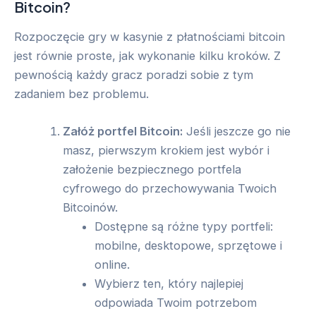
Bitcoin?
Rozpoczęcie gry w kasynie z płatnościami bitcoin
jest równie proste, jak wykonanie kilku kroków. Z
pewnością każdy gracz poradzi sobie z tym
zadaniem bez problemu.
Załóż portfel Bitcoin:
Jeśli jeszcze go nie
masz, pierwszym krokiem jest wybór i
założenie bezpiecznego portfela
cyfrowego do przechowywania Twoich
Bitcoinów.
Dostępne są różne typy portfeli:
mobilne, desktopowe, sprzętowe i
online.
Wybierz ten, który najlepiej
odpowiada Twoim potrzebom