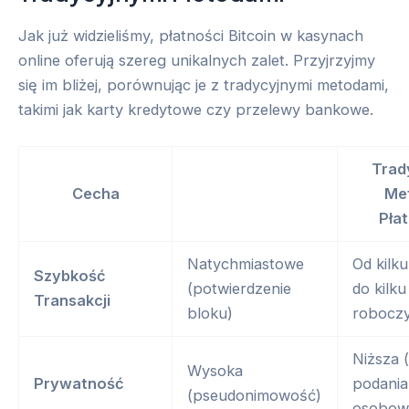
Jak już widzieliśmy, płatności Bitcoin w kasynach
online oferują szereg unikalnych zalet. Przyjrzyjmy
się im bliżej, porównując je z tradycyjnymi metodami,
takimi jak karty kredytowe czy przelewy bankowe.
Trad
Cecha
Me
Pła
Natychmiastowe
Od kilk
Szybkość
(potwierdzenie
do kilku
Transakcji
bloku)
robocz
Niższa
Wysoka
Prywatność
podania
(pseudonimowość)
osobow