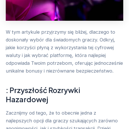
W tym artykule przyjrzymy się bliżej, dlaczego to
doskonały wybór dla świadomych graczy. Odkryj,
jakie korzyści płyną z wykorzystania tej cyfrowej
waluty i jak wybrać platformę, która najlepiej
odpowiada Twoim potrzebom, oferując jednocześnie
unikalne bonusy i niezrównane bezpieczeństwo.
: Przyszłość Rozrywki
Hazardowej
Zacznijmy od tego, że to obecnie jedna z
najlepszych opcji dla graczy szukających zarówno
anonimowości, jak i szybkości transakcji. Dzięki