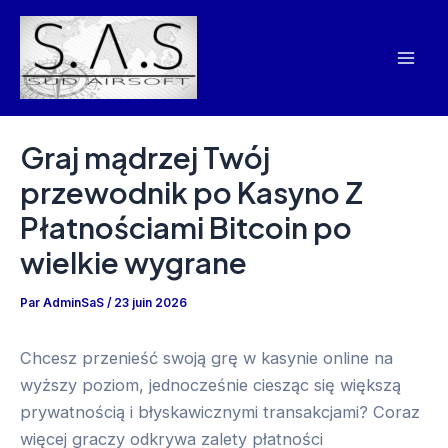
Aller
Navigation
Mai
au
des
Men
contenu
articles
Graj mądrzej Twój
przewodnik po Kasyno Z
Płatnościami Bitcoin po
wielkie wygrane
Par
AdminSaS
/
23 juin 2026
Chcesz przenieść swoją grę w kasynie online na
wyższy poziom, jednocześnie ciesząc się większą
prywatnością i błyskawicznymi transakcjami? Coraz
więcej graczy odkrywa zalety płatności