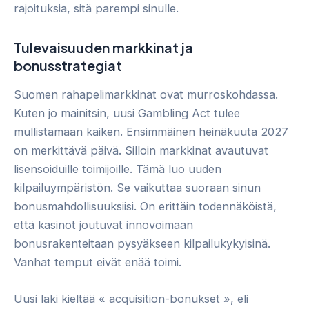
rajoituksia, sitä parempi sinulle.
Tulevaisuuden markkinat ja
bonusstrategiat
Suomen rahapelimarkkinat ovat murroskohdassa.
Kuten jo mainitsin, uusi Gambling Act tulee
mullistamaan kaiken. Ensimmäinen heinäkuuta 2027
on merkittävä päivä. Silloin markkinat avautuvat
lisensoiduille toimijoille. Tämä luo uuden
kilpailuympäristön. Se vaikuttaa suoraan sinun
bonusmahdollisuuksiisi. On erittäin todennäköistä,
että kasinot joutuvat innovoimaan
bonusrakenteitaan pysyäkseen kilpailukykyisinä.
Vanhat temput eivät enää toimi.
Uusi laki kieltää « acquisition-bonukset », eli