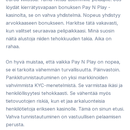
löydät kierrätysvapaan bonuksen Pay N Play -
kasinolta, se on vahva yhdistelmä. Nopeus yhdistyy
arvokkaaseen bonukseen. Harkitse tätä vakavasti,
kun valitset seuraavaa pelipaikkaasi. Minä suosin
näitä alustoja niiden tehokkuuden takia. Aika on
rahaa.
On hyvä muistaa, että vaikka Pay N Play on nopea,
se ei tarkoita vähemmän turvallisuutta. Päinvastoin.
Pankkitunnistautuminen on yksi markkinoiden
vahvimmista KYC-menetelmistä. Se varmistaa ikäsi ja
henkilöllisyytesi tehokkaasti. Se vähentää myös
tietovuotojen riskiä, kun et jaa arkaluonteisia
henkilötietoja erikseen kasinolle. Tämä on sinun etusi.
Vahva tunnistautuminen on vastuullisen pelaamisen
perusta.