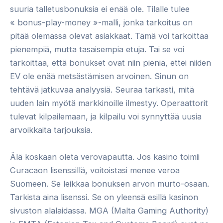
suuria talletusbonuksia ei enää ole. Tilalle tulee
« bonus-play-money »-malli, jonka tarkoitus on
pitää olemassa olevat asiakkaat. Tämä voi tarkoittaa
pienempiä, mutta tasaisempia etuja. Tai se voi
tarkoittaa, että bonukset ovat niin pieniä, ettei niiden
EV ole enää metsästämisen arvoinen. Sinun on
tehtävä jatkuvaa analyysiä. Seuraa tarkasti, mitä
uuden lain myötä markkinoille ilmestyy. Operaattorit
tulevat kilpailemaan, ja kilpailu voi synnyttää uusia
arvoikkaita tarjouksia.
Älä koskaan oleta verovapautta. Jos kasino toimii
Curacaon lisenssillä, voitoistasi menee veroa
Suomeen. Se leikkaa bonuksen arvon murto-osaan.
Tarkista aina lisenssi. Se on yleensä esillä kasinon
sivuston alalaidassa. MGA (Malta Gaming Authority)