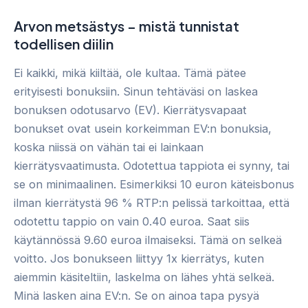
Arvon metsästys – mistä tunnistat
todellisen diilin
Ei kaikki, mikä kiiltää, ole kultaa. Tämä pätee
erityisesti bonuksiin. Sinun tehtäväsi on laskea
bonuksen odotusarvo (EV). Kierrätysvapaat
bonukset ovat usein korkeimman EV:n bonuksia,
koska niissä on vähän tai ei lainkaan
kierrätysvaatimusta. Odotettua tappiota ei synny, tai
se on minimaalinen. Esimerkiksi 10 euron käteisbonus
ilman kierrätystä 96 % RTP:n pelissä tarkoittaa, että
odotettu tappio on vain 0.40 euroa. Saat siis
käytännössä 9.60 euroa ilmaiseksi. Tämä on selkeä
voitto. Jos bonukseen liittyy 1x kierrätys, kuten
aiemmin käsiteltiin, laskelma on lähes yhtä selkeä.
Minä lasken aina EV:n. Se on ainoa tapa pysyä