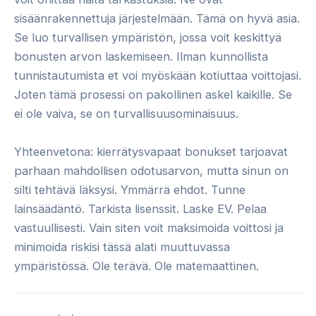
sisäänrakennettuja järjestelmään. Tämä on hyvä asia.
Se luo turvallisen ympäristön, jossa voit keskittyä
bonusten arvon laskemiseen. Ilman kunnollista
tunnistautumista et voi myöskään kotiuttaa voittojasi.
Joten tämä prosessi on pakollinen askel kaikille. Se
ei ole vaiva, se on turvallisuusominaisuus.
Yhteenvetona: kierrätysvapaat bonukset tarjoavat
parhaan mahdollisen odotusarvon, mutta sinun on
silti tehtävä läksysi. Ymmärrä ehdot. Tunne
lainsäädäntö. Tarkista lisenssit. Laske EV. Pelaa
vastuullisesti. Vain siten voit maksimoida voittosi ja
minimoida riskisi tässä alati muuttuvassa
ympäristössä. Ole terävä. Ole matemaattinen.