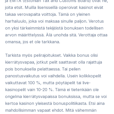
ja EMTA (Estonian Tax and Customs Board) ovat ne,
joita etsit. Muilla lisensseillä operoivat kasinot eivät
takaa verovapaita voittoja. Tämä on yleinen
harhaluulo, joka voi maksaa sinulle paljon. Verotus
on yksi tärkeimmistä tekijöistä bonuksen todellisen
arvon määrittelyssä. Älä unohda sitä. Verottaja ottaa
omansa, jos et ole tarkkana.
Tarkista myös pelirajoitukset. Vaikka bonus olisi
kierrätysvapaa, jotkut pelit saattavat olla rajattuja
pois bonuksella pelattaessa. Tai pelien
panostusvaikutus voi vaihdella. Usein kolikkopelit
vaikuttavat 100 %, mutta pöytäpelit tai live-
kasinopelit vain 10-20 %. Tämä ei tietenkään ole
ongelma kierrätysvapaissa bonuksissa, mutta se voi
kertoa kasinon yleisestä bonuspolitiikasta. Etsi aina
mahdollisimman vapaat ehdot. Mitä vähemmän