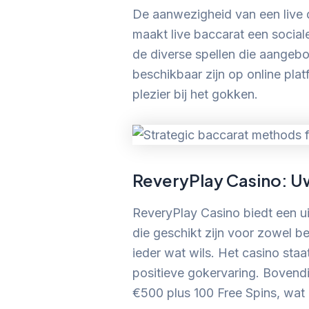
De aanwezigheid van een live 
maakt live baccarat een social
de diverse spellen die aangebo
beschikbaar zijn op online pla
plezier bij het gokken.
ReveryPlay Casino: 
ReveryPlay Casino biedt een u
die geschikt zijn voor zowel beg
ieder wat wils. Het casino staa
positieve gokervaring. Boven
€500 plus 100 Free Spins, wat 