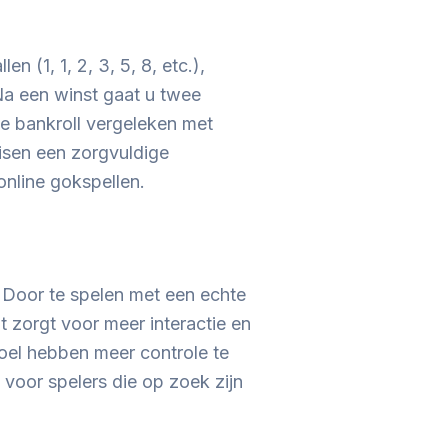
n (1, 1, 2, 3, 5, 8, etc.),
Na een winst gaat u twee
 de bankroll vergeleken met
isen een zorgvuldige
online gokspellen.
. Door te spelen met een echte
t zorgt voor meer interactie en
oel hebben meer controle te
 voor spelers die op zoek zijn