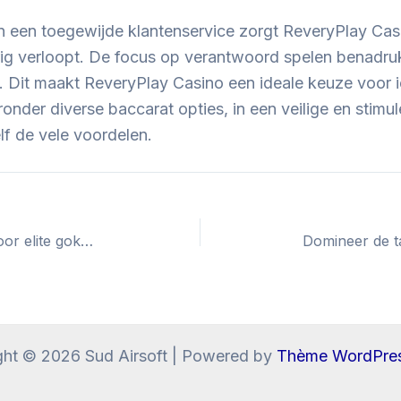
 een toegewijde klantenservice zorgt ReveryPlay Cas
rig verloopt. De focus op verantwoord spelen benadruk
rs. Dit maakt ReveryPlay Casino een ideale keuze voor 
nder diverse baccarat opties, in een veilige en stim
f de vele voordelen.
Geniet van de competitie: speel voor elite gokbeloningen
ght © 2026 Sud Airsoft | Powered by
Thème WordPres