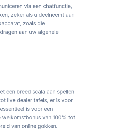
niceren via een chatfunctie,
ken, zeker als u deelneemt aan
baccarat, zoals die
ijdragen aan uw algehele
et een breed scala aan spellen
 live dealer tafels, er is voor
essentieel is voor een
ke welkomstbonus van 100% tot
ereld van online gokken.