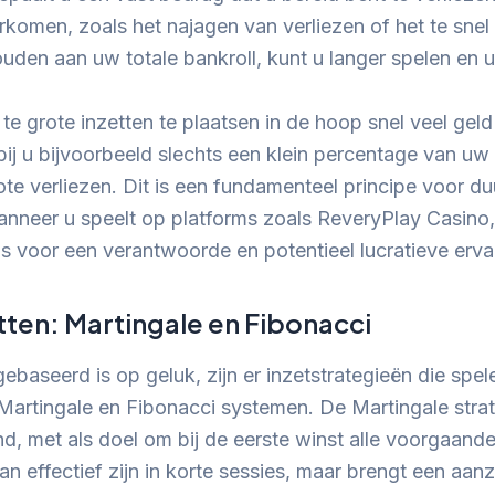
rkomen, zoals het najagen van verliezen of het te sne
ouden aan uw totale bankroll, kunt u langer spelen en
te grote inzetten te plaatsen in de hoop snel veel geld
ij u bijvoorbeeld slechts een klein percentage van uw 
rote verliezen. Dit is een fundamenteel principe voor 
nneer u speelt op platforms zoals ReveryPlay Casino,
is voor een verantwoorde en potentieel lucratieve erva
tten: Martingale en Fibonacci
ebaseerd is op geluk, zijn er inzetstrategieën die sp
artingale en Fibonacci systemen. De Martingale strate
d, met als doel om bij de eerste winst alle voorgaande
an effectief zijn in korte sessies, maar brengt een aanz