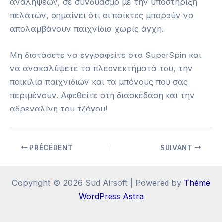
αναλήψεων, σε συνδυασμό με την υποστήριξη
πελατών, σημαίνει ότι οι παίκτες μπορούν να
απολαμβάνουν παιχνίδια χωρίς άγχη.
Μη διστάσετε να εγγραφείτε στο SuperSpin και
να ανακαλύψετε τα πλεονεκτήματά του, την
ποικιλία παιχνιδιών και τα μπόνους που σας
περιμένουν. Αφεθείτε στη διασκέδαση και την
αδρεναλίνη του τζόγου!
PRÉCÉDENT
SUIVANT
Copyright © 2026 Sud Airsoft | Powered by
Thème
WordPress Astra