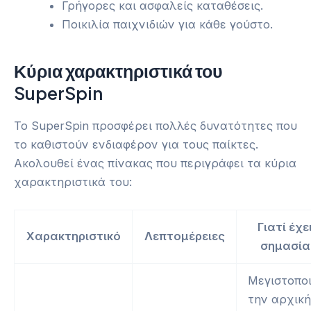
Γρήγορες και ασφαλείς καταθέσεις.
Ποικιλία παιχνιδιών για κάθε γούστο.
Κύρια χαρακτηριστικά του
SuperSpin
Το SuperSpin προσφέρει πολλές δυνατότητες που
το καθιστούν ενδιαφέρον για τους παίκτες.
Ακολουθεί ένας πίνακας που περιγράφει τα κύρια
χαρακτηριστικά του:
Γιατί έχε
Χαρακτηριστικό
Λεπτομέρειες
σημασία
Μεγιστοποι
την αρχικ