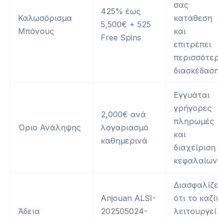
σας
425% έως
Καλωσόρισμα
κατάθεση
5,500€ + 525
Μπόνους
και
Free Spins
επιτρέπει
περισσότε
διασκέδαση
Εγγυάται
γρήγορες
2,000€ ανά
πληρωμές
Όριο Ανάληψης
λογαριασμό
και
καθημερινά
διαχείριση
κεφαλαίων
Διασφαλίζε
Anjouan ALSI-
ότι το καζί
Άδεια
202505024-
λειτουργεί