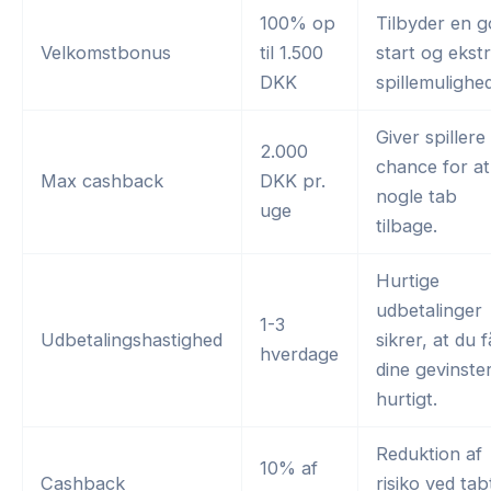
100% op
Tilbyder en 
Velkomstbonus
til 1.500
start og ekst
DKK
spillemulighed
Giver spillere
2.000
chance for at
Max cashback
DKK pr.
nogle tab
uge
tilbage.
Hurtige
udbetalinger
1-3
Udbetalingshastighed
sikrer, at du f
hverdage
dine gevinste
hurtigt.
Reduktion af
10% af
Cashback
risiko ved tab