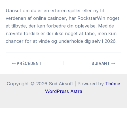
Uanset om du er en erfaren spiller eller ny til
verdenen af online casinoer, har RockstarWin noget
at tilbyde, der kan forbedre din oplevelse. Med de
nævnte fordele er der ikke noget at tabe, men kun
chancer for at vinde og underholde dig selv i 2026.
PRÉCÉDENT
SUIVANT
Copyright © 2026 Sud Airsoft | Powered by
Thème
WordPress Astra