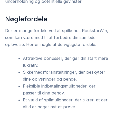
underholdning og potentielle gevinster.
Nøglefordele
Der er mange fordele ved at spille hos RockstarWin,
som kan være med til at forbedre din samlede
oplevelse. Her er nogle af de vigtigste fordele:
Attraktive bonusser, der gør din start mere
lukrativ.
Sikkerhedsforanstaltninger, der beskytter
dine oplysninger og penge.
Fleksible indbetalingsmuligheder, der
passer til dine behov.
Et væld af spilmuligheder, der sikrer, at der
altid er noget nyt at prøve.