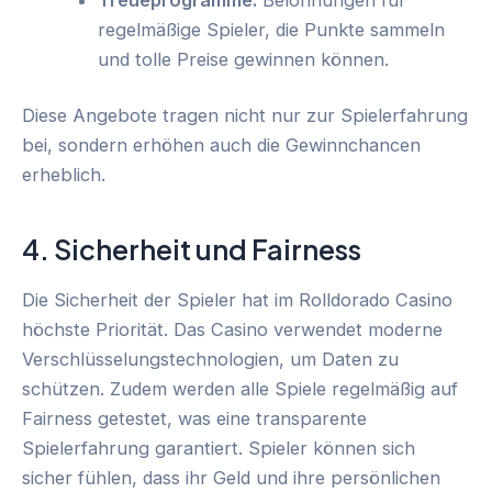
regelmäßige Spieler, die Punkte sammeln
und tolle Preise gewinnen können.
Diese Angebote tragen nicht nur zur Spielerfahrung
bei, sondern erhöhen auch die Gewinnchancen
erheblich.
4. Sicherheit und Fairness
Die Sicherheit der Spieler hat im Rolldorado Casino
höchste Priorität. Das Casino verwendet moderne
Verschlüsselungstechnologien, um Daten zu
schützen. Zudem werden alle Spiele regelmäßig auf
Fairness getestet, was eine transparente
Spielerfahrung garantiert. Spieler können sich
sicher fühlen, dass ihr Geld und ihre persönlichen