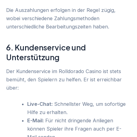
Die Auszahlungen erfolgen in der Regel zügig,
wobei verschiedene Zahlungsmethoden
unterschiedliche Bearbeitungszeiten haben.
6. Kundenservice und
Unterstützung
Der Kundenservice im Rolldorado Casino ist stets
bemüht, den Spielern zu helfen. Er ist erreichbar
über:
Live-Chat:
Schnellster Weg, um sofortige
Hilfe zu erhalten.
E-Mail:
Für nicht dringende Anliegen
können Spieler ihre Fragen auch per E-