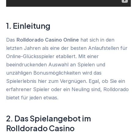
1. Einleitung
Das
Rolldorado Casino Online
hat sich in den
letzten Jahren als eine der besten Anlaufstellen für
Online-Glücksspieler etabliert. Mit einer
beeindruckenden Auswahl an Spielen und
unzähligen Bonusmöglichkeiten wird das
Spielerlebnis hier zum Vergnügen. Egal, ob Sie ein
erfahrener Spieler oder ein Neuling sind, Rolldorado
bietet für jeden etwas.
2. Das Spielangebot im
Rolldorado Casino