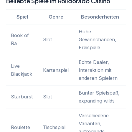
Beliebte Spiele im Rolldorado Casino
Spiel
Genre
Besonderheiten
Hohe
Book of
Slot
Gewinnchancen,
Ra
Freispiele
Echte Dealer,
Live
Kartenspiel
Interaktion mit
Blackjack
anderen Spielern
Bunter Spielspaß,
Starburst
Slot
expanding wilds
Verschiedene
Varianten,
Roulette
Tischspiel
aufregende