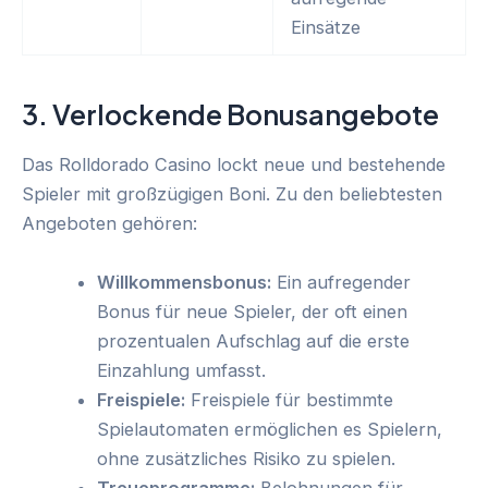
Einsätze
3. Verlockende Bonusangebote
Das Rolldorado Casino lockt neue und bestehende
Spieler mit großzügigen Boni. Zu den beliebtesten
Angeboten gehören:
Willkommensbonus:
Ein aufregender
Bonus für neue Spieler, der oft einen
prozentualen Aufschlag auf die erste
Einzahlung umfasst.
Freispiele:
Freispiele für bestimmte
Spielautomaten ermöglichen es Spielern,
ohne zusätzliches Risiko zu spielen.
Treueprogramme:
Belohnungen für