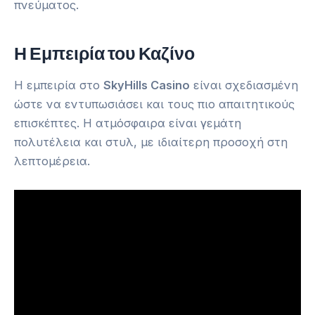
πνεύματος.
Η Εμπειρία του Καζίνο
Η εμπειρία στο
SkyHills Casino
είναι σχεδιασμένη
ώστε να εντυπωσιάσει και τους πιο απαιτητικούς
επισκέπτες. Η ατμόσφαιρα είναι γεμάτη
πολυτέλεια και στυλ, με ιδιαίτερη προσοχή στη
λεπτομέρεια.