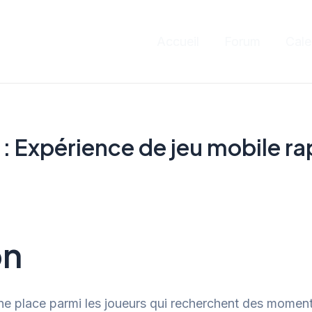
Accueil
Forum
Cale
 Expérience de jeu mobile ra
on
ne place parmi les joueurs qui recherchent des moment