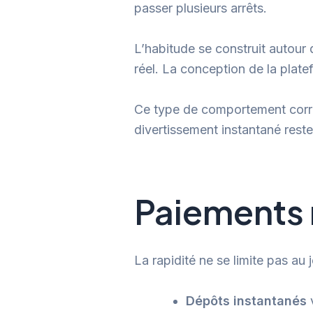
passer plusieurs arrêts.
L’habitude se construit autou
réel. La conception de la plat
Ce type de comportement corr
divertissement instantané reste
Paiements 
La rapidité ne se limite pas au
Dépôts instantanés
v