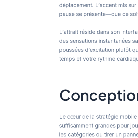
déplacement. L’accent mis sur 
pause se présente—que ce soit
L’attrait réside dans son inte
des sensations instantanées san
poussées d’excitation plutôt q
temps et votre rythme cardiaq
Conception
Le cœur de la stratégie mobil
suffisamment grandes pour jouer
les catégories ou tirer un pan