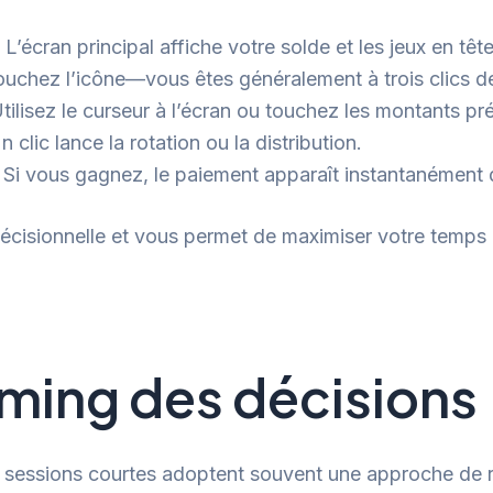
L’écran principal affiche votre solde et les jeux en tête
uchez l’icône—vous êtes généralement à trois clics de 
tilisez le curseur à l’écran ou touchez les montants pré
 clic lance la rotation ou la distribution.
Si vous gagnez, le paiement apparaît instantanément 
décisionnelle et vous permet de maximiser votre temps 
iming des décisions
es sessions courtes adoptent souvent une approche de r