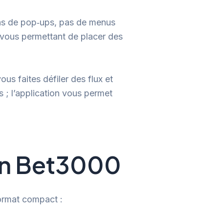
pas de pop‑ups, pas de menus
, vous permettant de placer des
s faites défiler des flux et
; l’application vous permet
ion Bet3000
format compact :