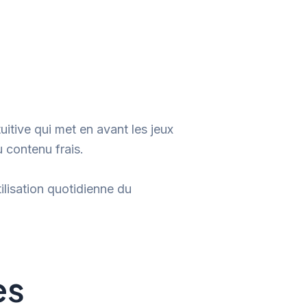
uitive qui met en avant les jeux
 contenu frais.
ilisation quotidienne du
es