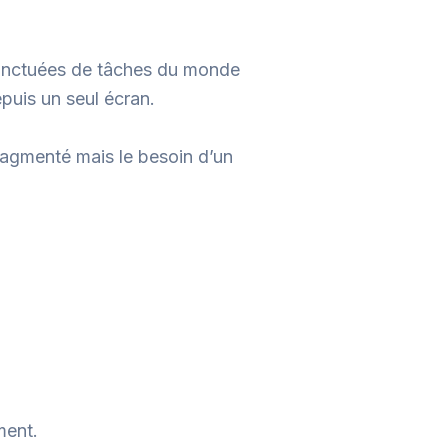
ponctuées de tâches du monde
puis un seul écran.
agmenté mais le besoin d’un
ment.