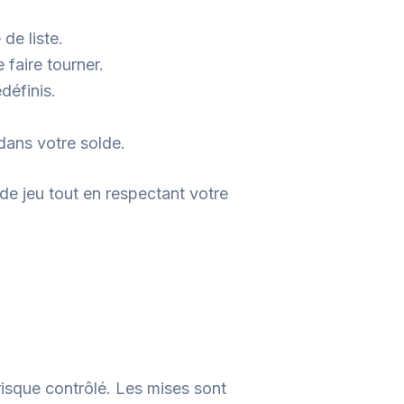
 de liste.
faire tourner.
définis.
dans votre solde.
de jeu tout en respectant votre
isque contrôlé. Les mises sont