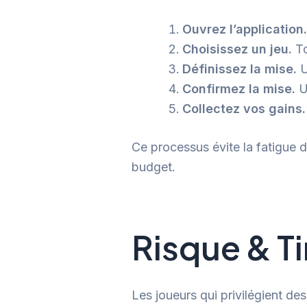
Ouvrez l’application.
Choisissez un jeu.
To
Définissez la mise.
U
Confirmez la mise.
Un
Collectez vos gains.
Ce processus évite la fatigue 
budget.
Risque & T
Les joueurs qui privilégient d