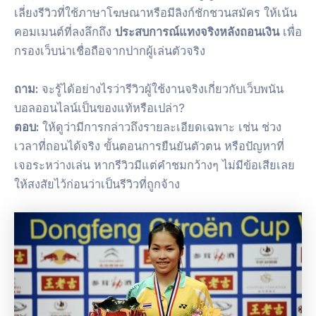
เลี่ยงรีวิวที่ใช้ภาษาโฆษณาหรือมีลิงก์ชักชวนสมัคร ให้เน้น
คอมเมนต์ที่ลงลึกถึง
ประสบการณ์แทงจริงหลังถอนเงิน
เพื่อ
กรองเว็บน่าเชื่อถือจากปากผู้เล่นตัวจริง
ถาม:
จะรู้ได้อย่างไรว่ารีวิวผู้ใช้งานจริงเกี่ยวกับเว็บพนัน
บอลออนไลน์เป็นของแท้หรือเปล่า?
ตอบ:
ให้ดูว่ามีการกล่าวถึงรายละเอียดเฉพาะ เช่น ช่วง
เวลาที่ถอนได้จริง ขั้นตอนการยืนยันตัวตน หรือปัญหาที่
เจอระหว่างเล่น หากรีวิวมีแต่คำชมกว้างๆ ไม่มีข้อเสียเลย
ให้สงสัยไว้ก่อนว่าเป็นรีวิวที่ถูกจ้าง