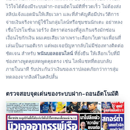
ไว้ใจได้ต้องมีระบบฝาก-ถอนอัตโนมัติที่รวดเร็ว ไม่ต้องส่ง
สลิปแจ้งแอดมินให้เสียเวลา และที่สำคัญคือมีประวัติการ
จ่ายเงินจริงจากผู้ใช้ในกลุ่มไลน์หรือชุมชนนักเตะ อย่าหลง
เชื่อโปรโมชั่นเวอร์วัง อัตราต่อรองที่สูงเกินจริงมักซ่อน
เงื่อนไขกักเงิน ผมเคยเสียเวลาเพราะเลือกเว็บตามเพื่อนที่
เล่นเป็นงานอดิเรก แต่พอเจอปัญหากลับไม่มีช่องทางติดต่อ
ชัดเจน สำหรับ
พนันบอลออนไลน์
ที่ยั่งยืน ให้เลือกเว็บที่มี
ช่องทางพูดคุยสดพูดคุยตรง เช่น ไลฟ์แชทที่ตอบกลับ
ภายในนาที รับประกันว่าเงินของเราปลอดภัยกว่าการสุ่ม
ทดลองจากลิงค์ในคลิปสั้น
ตรวจสอบจุดเด่นของระบบฝาก-ถอนอัตโนมัติ