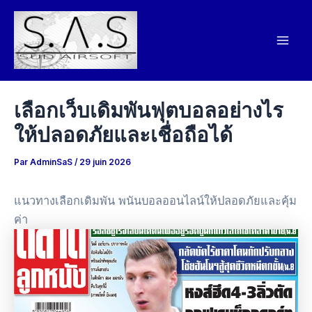
Aller
Navigation
Mai
au
des
Men
contenu
articles
เลือกเว็บเดิมพันฟุตบอลอย่างไร
ให้ปลอดภัยและเชื่อถือได้
Par
AdminSaS
/
29 juin 2026
แนวทางเลือกเดิมพัน พนันบอลออนไลน์ให้ปลอดภัยและคุ้ม
ค่า