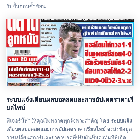
กับขั้นตอนซ้ำซ้อน
ระบบแจ้งเตือนผลบอลสดและการอัปเดตราคาเรี
ยลไทม์
ฟีเจอร์นี้ทำให้คุณไม่พลาดทุกจังหวะสำคัญ โดย
ระบบแจ้ง
เตือนผลบอลสดและการอัปเดตราคาเรียลไทม์
จะส่งข้อมูล
การเปลี่ยนสกอร์และราคาบอลที่ปรับผันขึ้นลงทันทีที่เกิด