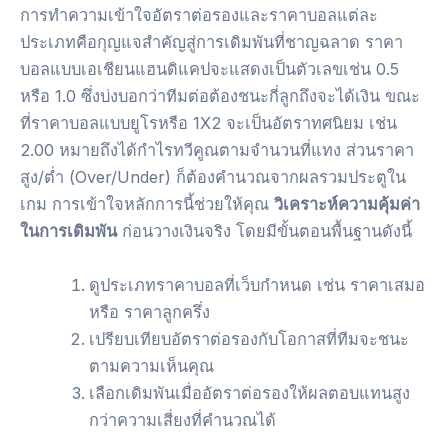
การทำความเข้าใจอัตราต่อรองและราคาบอลแต่ละ
ประเภทคือกุญแจสำคัญสู่การเดิมพันที่ชาญฉลาด ราคา
บอลแบบเอเชียนแฮนดิแคปจะแสดงเป็นตัวเลขเช่น 0.5
หรือ 1.0 ซึ่งบ่งบอกว่าทีมต่อต้องชนะกี่ลูกถึงจะได้เงิน ขณะ
ที่ราคาบอลแบบยูโรหรือ 1X2 จะเป็นอัตราทศนิยม เช่น
2.00 หมายถึงได้กำไรทวีคูณตามจำนวนที่แทง ส่วนราคา
สูง/ต่ำ (Over/Under) ก็ต้องคำนวณจากผลรวมประตูใน
เกม การเข้าใจหลักการนี้ช่วยให้คุณ
วิเคราะห์ความคุ้มค่า
ในการเดิมพัน
ก่อนวางเงินจริง โดยมีขั้นตอนพื้นฐานดังนี้
ดูประเภทราคาบอลที่เว็บกำหนด เช่น ราคาเสมอ
หรือ ราคาลูกครึ่ง
เปรียบเทียบอัตราต่อรองกับโอกาสที่ทีมจะชนะ
ตามความเห็นคุณ
เลือกเดิมพันเมื่ออัตราต่อรองให้ผลตอบแทนสูง
กว่าความเสี่ยงที่คำนวณได้