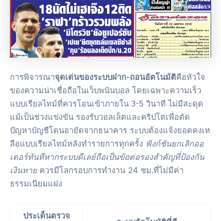
การพิจารณา
จุดเด่นของระบบฝาก-ถอนอัตโนมัติ
คือหัวใจ
ของความน่าเชื่อถือในเว็บพนันบอล โดยเฉพาะความเร็ว
แบบเรียลไทม์ที่ควรโอนเข้าภายใน 3-5 วินาที ไม่มีสะดุด
แม้เป็นช่วงแข่งขัน รองรับวอลเล็ตและคริปโตเพื่อตัด
ปัญหาบัญชีโดนอายัดจากธนาคาร ระบบต้องแจ้งยอดคงเห
ลือแบบเรียลไทม์หลังทำรายการทุกครั้ง
ฟังก์ชันยกเลิกออ
เดอร์ทันทีหากระบบดีเลย์ถือเป็นข้อต่อรองสำคัญที่ป้องกัน
เงินหาย
ควรมีโลกรอบการทำงาน 24 ชม.ที่ไม่มีค่า
ธรรมเนียมแฝง
ประเด็นตรวจ