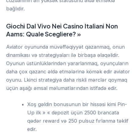
cüzdanının ən yüksək statusunu əldə etməklə
bağlıdır.
Giochi Dal Vivo Nei Casino Italiani Non
Aams: Quale Scegliere? »
Aviator oyununda müvəffəqiyyət qazanmaq, onun
dinamikası və strategiyaları ilə birbaşa əlaqəlidir.
Oyunun üstünlüklərindən yararlanmaq, oyunçuların
daha çox qazanc əldə etmələrinə kömək edir aviator
oyunu. Lkinci strategiya daha riskli mərclər qoymaq
üçün aşağı əmsal məlumatlarından istifadə edir.
Xoş gəldin bonusunun bir hissəsi kimi Pin-
Up ilk » « depozit üçün 2500 brancata
qədər reward və 250 pulsuz fırlanma təklif
edir.