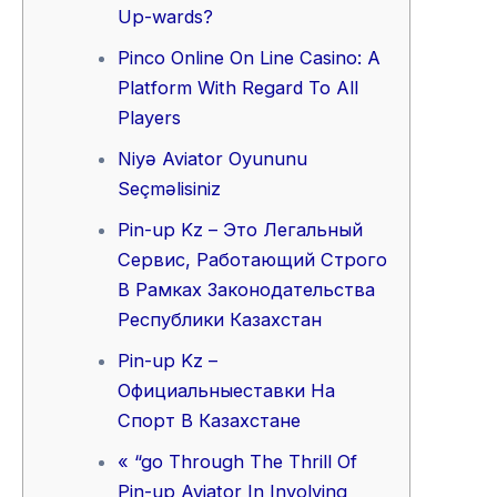
Up-wards?
Pinco Online On Line Casino: A
Platform With Regard To All
Players
Niyə Aviator Oyununu
Seçməlisiniz
Pin-up Kz – Это Легальный
Сервис, Работающий Строго
В Рамках Законодательства
Республики Казахстан
Pin-up Kz –
Официальныеставки На
Спорт В Казахстане
« “go Through The Thrill Of
Pin-up Aviator In Involving