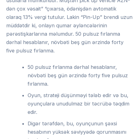
üsullarla mümkündür. Müştəri pick up vehicle AZN-
dən çox vəsait” “çıxarsa, ödənişdən avtomatik
olaraq 13% vergi tutulur. Lakin “Pin-Up” brendi uzun
müddətdir ki, onlayn qumar əyləncələrinin
pərəstişkarlarına məlumdur. 50 pulsuz fırlanma
dərhal hesablanır, növbəti beş gün ərzində forty
five pulsuz fırlanma.
50 pulsuz fırlanma dərhal hesablanır,
növbəti beş gün ərzində forty five pulsuz
fırlanma.
Oyun, strateji düşünməyi tələb edir və bu,
oyunçulara unudulmaz bir təcrübə təqdim
edir.
Digər tərəfdən, bu, oyunçunun şəxsi
hesabının yüksək səviyyədə qorunmasını