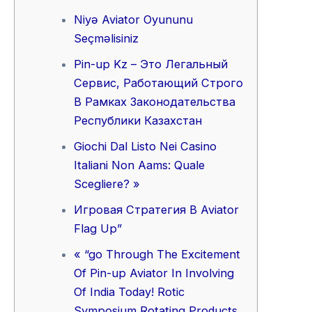
Niyə Aviator Oyununu
Seçməlisiniz
Pin-up Kz – Это Легальный
Сервис, Работающий Строго
В Рамках Законодательства
Республики Казахстан
Giochi Dal Listo Nei Casino
Italiani Non Aams: Quale
Scegliere? »
Игровая Стратегия В Aviator
Flag Up”
« “go Through The Excitement
Of Pin-up Aviator In Involving
Of India Today! Rotic
Symposium Rotating Products