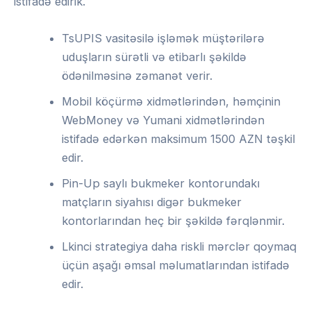
istifadə edirik.
TsUPIS vasitəsilə işləmək müştərilərə
uduşların sürətli və etibarlı şəkildə
ödənilməsinə zəmanət verir.
Mobil köçürmə xidmətlərindən, həmçinin
WebMoney və Yumani xidmətlərindən
istifadə edərkən maksimum 1500 AZN təşkil
edir.
Pin-Up saylı bukmeker kontorundakı
matçların siyahısı digər bukmeker
kontorlarından heç bir şəkildə fərqlənmir.
Lkinci strategiya daha riskli mərclər qoymaq
üçün aşağı əmsal məlumatlarından istifadə
edir.