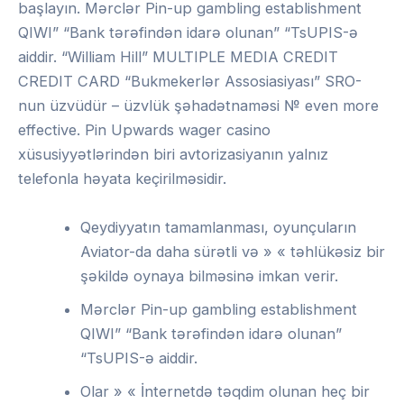
başlayın. Mərclər Pin-up gambling establishment
QIWI” “Bank tərəfindən idarə olunan” “TsUPIS-ə
aiddir. “William Hill” MULTIPLE MEDIA CREDIT
CREDIT CARD “Bukmekerlər Assosiasiyası” SRO-
nun üzvüdür – üzvlük şəhadətnaməsi № even more
effective. Pin Upwards wager casino
xüsusiyyətlərindən biri avtorizasiyanın yalnız
telefonla həyata keçirilməsidir.
Qeydiyyatın tamamlanması, oyunçuların
Aviator-da daha sürətli və » « təhlükəsiz bir
şəkildə oynaya bilməsinə imkan verir.
Mərclər Pin-up gambling establishment
QIWI” “Bank tərəfindən idarə olunan”
“TsUPIS-ə aiddir.
Olar » « İnternetdə təqdim olunan heç bir