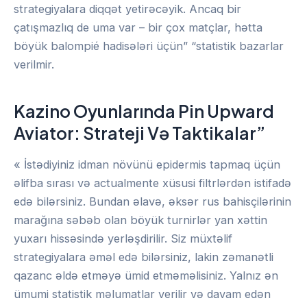
strategiyalara diqqət yetirəcəyik. Ancaq bir
çatışmazlıq de uma var – bir çox matçlar, hətta
böyük balompié hadisələri üçün” “statistik bazarlar
verilmir.
Kazino Oyunlarında Pin Upward
Aviator: Strateji Və Taktikalar”
« İstədiyiniz idman növünü epidermis tapmaq üçün
əlifba sırası və actualmente xüsusi filtrlərdən istifadə
edə bilərsiniz. Bundan əlavə, əksər rus bahisçilərinin
marağına səbəb olan böyük turnirlər yan xəttin
yuxarı hissəsində yerləşdirilir. Siz müxtəlif
strategiyalara əməl edə bilərsiniz, lakin zəmanətli
qazanc əldə etməyə ümid etməməlisiniz. Yalnız ən
ümumi statistik məlumatlar verilir və davam edən