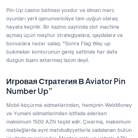
Pin-Up casino bölməsi yoxdur və idman mərc
oyunları yerli qanunvericiliyə tam uyğun olaraq
həyata keçirilir. Bir kazino saytında slot machine
açmaq üçün məşhur strategiyalara, qaydalara və
bonuslara nəzər salaq. “Sonra Flag Way up
bukmeker kontorunun geniş xəttində hər dəfə
düzgün liqanı axtarmaq lazım deyil.
Игровая Стратегия В Aviator Pin
Number Up”
Mobil köçürmə xidmətlərindən, həmçinin WebMoney
və Yumani xidmətlərindən istifadə edərkən
maksimum 1500 AZN təşkil edir. Çıxarma, maksimum
məbləğlərdə eyni məhdudiyyətlərlə sadalanan bütün