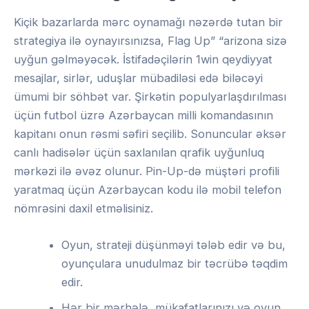
Kiçik bazarlarda mərc oynamağı nəzərdə tutan bir
strategiya ilə oynayırsınızsa, Flag Up” “arizona sizə
uyğun gəlməyəcək. İstifadəçilərin 1win qeydiyyat
mesajlar, sirlər, uduşlar mübadiləsi edə biləcəyi
ümumi bir söhbət var. Şirkətin populyarlaşdırılması
üçün futbol üzrə Azərbaycan milli komandasının
kapitanı onun rəsmi səfiri seçilib. Sonuncular əksər
canlı hadisələr üçün saxlanılan qrafik uyğunluq
mərkəzi ilə əvəz olunur. Pin-Up-də müştəri profili
yaratmaq üçün Azərbaycan kodu ilə mobil telefon
nömrəsini daxil etməlisiniz.
Oyun, strateji düşünməyi tələb edir və bu,
oyunçulara unudulmaz bir təcrübə təqdim
edir.
Hər bir mərhələ, mükafatlarınızı və oyun