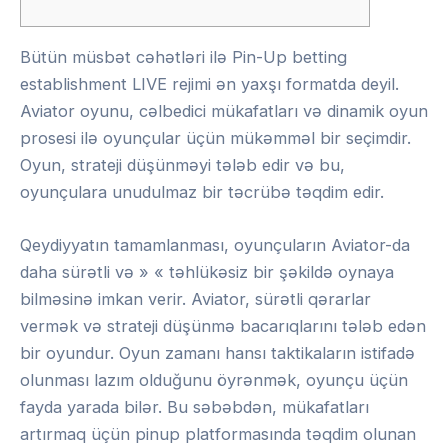
Bütün müsbət cəhətləri ilə Pin-Up betting
establishment LIVE rejimi ən yaxşı formatda deyil.
Aviator oyunu, cəlbedici mükafatları və dinamik oyun
prosesi ilə oyunçular üçün mükəmməl bir seçimdir.
Oyun, strateji düşünməyi tələb edir və bu,
oyunçulara unudulmaz bir təcrübə təqdim edir.
Qeydiyyatın tamamlanması, oyunçuların Aviator-da
daha sürətli və » « təhlükəsiz bir şəkildə oynaya
bilməsinə imkan verir. Aviator, sürətli qərarlar
vermək və strateji düşünmə bacarıqlarını tələb edən
bir oyundur. Oyun zamanı hansı taktikaların istifadə
olunması lazım olduğunu öyrənmək, oyunçu üçün
fayda yarada bilər. Bu səbəbdən, mükafatları
artırmaq üçün pinup platformasında təqdim olunan