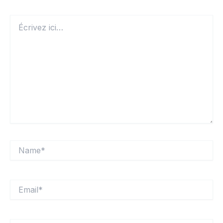
Écrivez
ici…
Name*
Email*