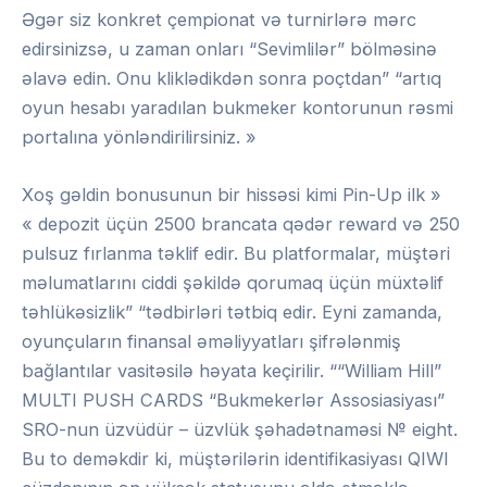
Əgər siz konkret çempionat və turnirlərə mərc
edirsinizsə, u zaman onları “Sevimlilər” bölməsinə
əlavə edin. Onu kliklədikdən sonra poçtdan” “artıq
oyun hesabı yaradılan bukmeker kontorunun rəsmi
portalına yönləndirilirsiniz. »
Xoş gəldin bonusunun bir hissəsi kimi Pin-Up ilk »
« depozit üçün 2500 brancata qədər reward və 250
pulsuz fırlanma təklif edir. Bu platformalar, müştəri
məlumatlarını ciddi şəkildə qorumaq üçün müxtəlif
təhlükəsizlik” “tədbirləri tətbiq edir. Eyni zamanda,
oyunçuların finansal əməliyyatları şifrələnmiş
bağlantılar vasitəsilə həyata keçirilir. ““William Hill”
MULTI PUSH CARDS “Bukmekerlər Assosiasiyası”
SRO-nun üzvüdür – üzvlük şəhadətnaməsi № eight.
Bu to deməkdir ki, müştərilərin identifikasiyası QIWI