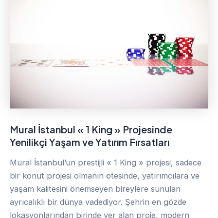
Mural İstanbul « 1 King » Projesinde
Yenilikçi Yaşam ve Yatırım Fırsatları
Mural İstanbul’un prestijli « 1 King » projesi, sadece
bir konut projesi olmanın ötesinde, yatırımcılara ve
yaşam kalitesini önemseyen bireylere sunulan
ayrıcalıklı bir dünya vadediyor. Şehrin en gözde
lokasyonlarından birinde yer alan proje, modern