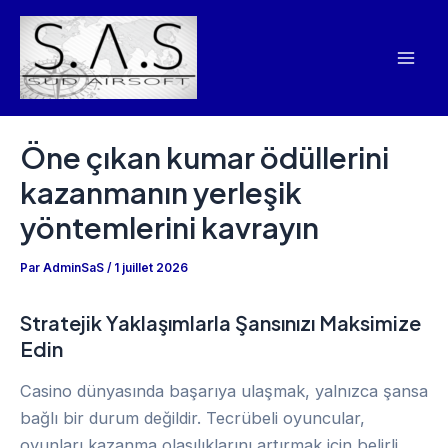
Aller
Navigation
Mai
au
des
Men
contenu
articles
Öne çıkan kumar ödüllerini
kazanmanın yerleşik
yöntemlerini kavrayın
Par
AdminSaS
/
1 juillet 2026
Stratejik Yaklaşımlarla Şansınızı Maksimize
Edin
Casino dünyasında başarıya ulaşmak, yalnızca şansa
bağlı bir durum değildir. Tecrübeli oyuncular,
oyunları kazanma olasılıklarını artırmak için belirli