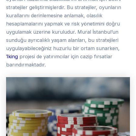
stratejiler geliştirmişlerdir. Bu stratejiler, oyunların
kurallarını derinlemesine anlamak, olasılık
hesaplamalarını yapmak ve risk yönetimini doğru
uygulamak üzerine kuruludur. Mural İstanbul’un
sunduğu ayrıcalıklı yaşam alanları, bu stratejileri
uygulayabileceğiniz huzurlu bir ortam sunarken,
1king
projesi de yatırımcılar için cazip fırsatlar
barındırmaktadır.