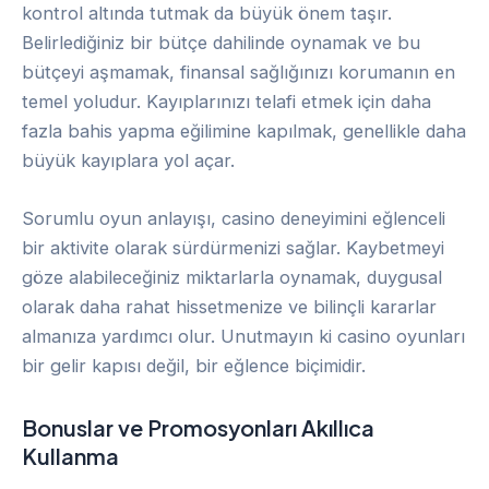
kontrol altında tutmak da büyük önem taşır.
Belirlediğiniz bir bütçe dahilinde oynamak ve bu
bütçeyi aşmamak, finansal sağlığınızı korumanın en
temel yoludur. Kayıplarınızı telafi etmek için daha
fazla bahis yapma eğilimine kapılmak, genellikle daha
büyük kayıplara yol açar.
Sorumlu oyun anlayışı, casino deneyimini eğlenceli
bir aktivite olarak sürdürmenizi sağlar. Kaybetmeyi
göze alabileceğiniz miktarlarla oynamak, duygusal
olarak daha rahat hissetmenize ve bilinçli kararlar
almanıza yardımcı olur. Unutmayın ki casino oyunları
bir gelir kapısı değil, bir eğlence biçimidir.
Bonuslar ve Promosyonları Akıllıca
Kullanma