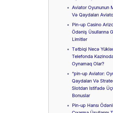
Aviator Oyununun M
Və Qaydaları Aviato
Pin-up Casino Ariz
Ödəniş Üsullarına 
Limitlər
Tətbiqi Necə Yükl
Telefonda Kazinod
Oynamaq Olar?
“pin-up Aviator: Oy
Qaydaları Və Strateg
Slotdan Istifadə Üç
Bonuslar
Pin-up Hansı Ödəni
Çıxarma Üsullarını T