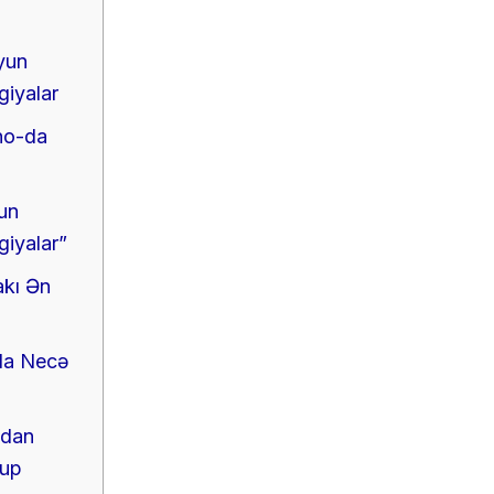
yun
giyalar
no-da
un
giyalar”
akı Ən
da Necə
ndan
-up