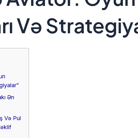
ı Və Strategiya
un
giyalar”
akı Ən
ş Və Pul
əklif