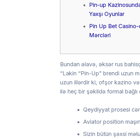
Pin-up Kazinosund
Yaxşı Oyunlar
Pin Up Bet Casino
Mərcləri
Bundan əlavə, əksər rus bahisçi
“Lakin “Pin-Up” brendi uzun mü
uzun illərdir ki, ofşor kazino
ilə heç bir şəkildə formal bağlı 
Qeydiyyat prosesi cəmi
Aviator position maşın
Sizin bütün şəxsi məlu