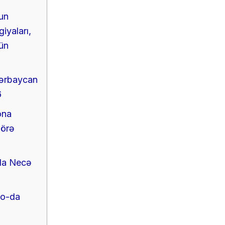
un
iyaları,
ün
zərbaycan
6
ona
Görə
da Necə
no-da