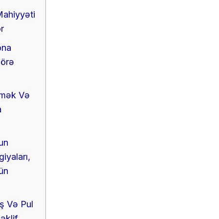
ahiyyəti
r
ona
Görə
əmək Və
a
un
iyaları,
ün
ş Və Pul
əklif