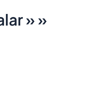
lar » »