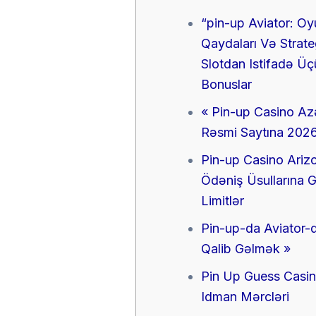
“pin-up Aviator: Oy
Qaydaları Və Strateg
Slotdan Istifadə Üç
Bonuslar
« Pin-up Casino A
Rəsmi Saytına 202
Pin-up Casino Ariz
Ödəniş Üsullarına 
Limitlər
Pin-up-da Aviator-
Qalib Gəlmək »
Pin Up Guess Casi
Idman Mərcləri