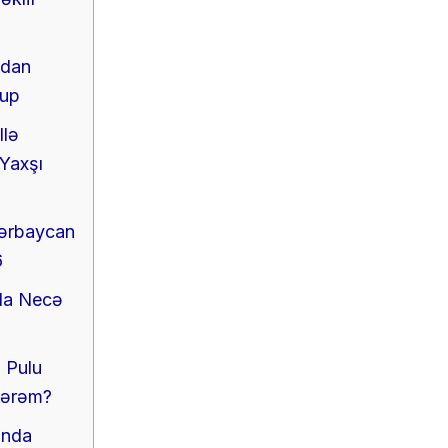
ndan
-up
Ilə
Yaxşı
zərbaycan
6
da Necə
 Pulu
lərəm?
ında