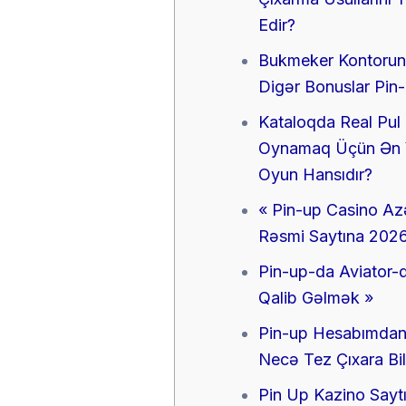
Edir?
Bukmeker Kontoru
Digər Bonuslar Pin
Kataloqda Real Pul 
Oynamaq Üçün Ən 
Oyun Hansıdır?
« Pin-up Casino A
Rəsmi Saytına 202
Pin-up-da Aviator-
Qalib Gəlmək »
Pin-up Hesabımdan
Necə Tez Çıxara Bi
Pin Up Kazino Sayt