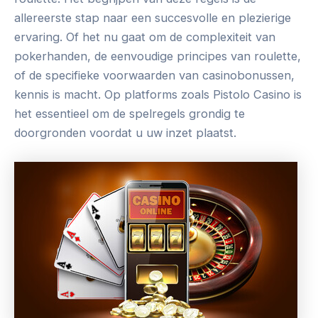
allereerste stap naar een succesvolle en plezierige
ervaring. Of het nu gaat om de complexiteit van
pokerhanden, de eenvoudige principes van roulette,
of de specifieke voorwaarden van casinobonussen,
kennis is macht. Op platforms zoals Pistolo Casino is
het essentieel om de spelregels grondig te
doorgronden voordat u uw inzet plaatst.