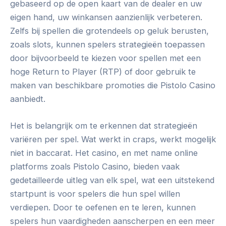
gebaseerd op de open kaart van de dealer en uw
eigen hand, uw winkansen aanzienlijk verbeteren.
Zelfs bij spellen die grotendeels op geluk berusten,
zoals slots, kunnen spelers strategieën toepassen
door bijvoorbeeld te kiezen voor spellen met een
hoge Return to Player (RTP) of door gebruik te
maken van beschikbare promoties die Pistolo Casino
aanbiedt.
Het is belangrijk om te erkennen dat strategieën
variëren per spel. Wat werkt in craps, werkt mogelijk
niet in baccarat. Het casino, en met name online
platforms zoals Pistolo Casino, bieden vaak
gedetailleerde uitleg van elk spel, wat een uitstekend
startpunt is voor spelers die hun spel willen
verdiepen. Door te oefenen en te leren, kunnen
spelers hun vaardigheden aanscherpen en een meer