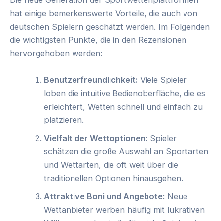
Die neue Generation der Sportwettenplattformen
hat einige bemerkenswerte Vorteile, die auch von
deutschen Spielern geschätzt werden. Im Folgenden
die wichtigsten Punkte, die in den Rezensionen
hervorgehoben werden:
Benutzerfreundlichkeit:
Viele Spieler
loben die intuitive Bedienoberfläche, die es
erleichtert, Wetten schnell und einfach zu
platzieren.
Vielfalt der Wettoptionen:
Spieler
schätzen die große Auswahl an Sportarten
und Wettarten, die oft weit über die
traditionellen Optionen hinausgehen.
Attraktive Boni und Angebote:
Neue
Wettanbieter werben häufig mit lukrativen