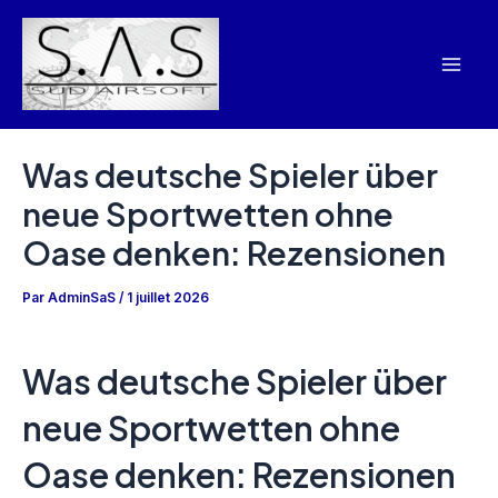
Aller
Navigation
Mai
au
des
Men
contenu
articles
Was deutsche Spieler über
neue Sportwetten ohne
Oase denken: Rezensionen
Par
AdminSaS
/
1 juillet 2026
Was deutsche Spieler über
neue Sportwetten ohne
Oase denken: Rezensionen