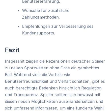
Benutzererfahrung.
Wünsche für zusätzliche
Zahlungsmethoden.
Empfehlungen zur Verbesserung des
Kundensupports.
Fazit
Insgesamt zeigen die Rezensionen deutscher Spieler
zu neuen Sportwetten ohne Oase ein gemischtes
Bild. Während viele die Vorteile wie
Benutzerfreundlichkeit und Vielfalt schätzen, gibt es
auch berechtigte Bedenken hinsichtlich Regulation
und Transparenz. Spieler sollten sich bewusst mit
diesen neuen Möglichkeiten auseinandersetzen und
sich umfassend informieren, um eine fundierte Wahl