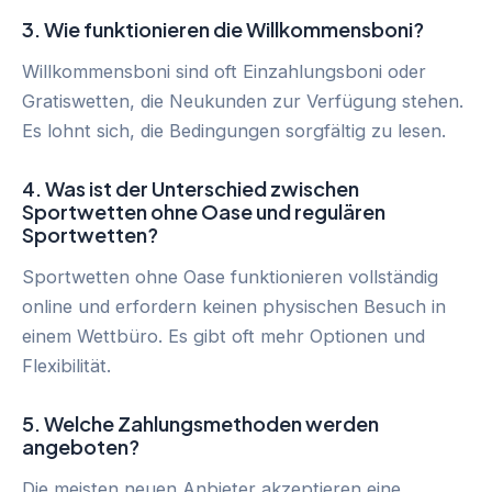
3. Wie funktionieren die Willkommensboni?
Willkommensboni sind oft Einzahlungsboni oder
Gratiswetten, die Neukunden zur Verfügung stehen.
Es lohnt sich, die Bedingungen sorgfältig zu lesen.
4. Was ist der Unterschied zwischen
Sportwetten ohne Oase und regulären
Sportwetten?
Sportwetten ohne Oase funktionieren vollständig
online und erfordern keinen physischen Besuch in
einem Wettbüro. Es gibt oft mehr Optionen und
Flexibilität.
5. Welche Zahlungsmethoden werden
angeboten?
Die meisten neuen Anbieter akzeptieren eine