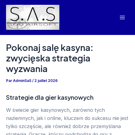
Aller
Navigation
Mai
au
des
Men
contenu
articles
Pokonaj salę kasyna:
zwycięska strategia
wyzwania
Par
AdminSaS
/
2 juillet 2026
Strategie dla gier kasynowych
W świecie gier kasynowych, zarówno tych
naziemnych, jak i online, kluczem do sukcesu nie jest
tylko szczęście, ale również dobrze przemyślana
strategia. Gracze, którzy podchodzą do gry z