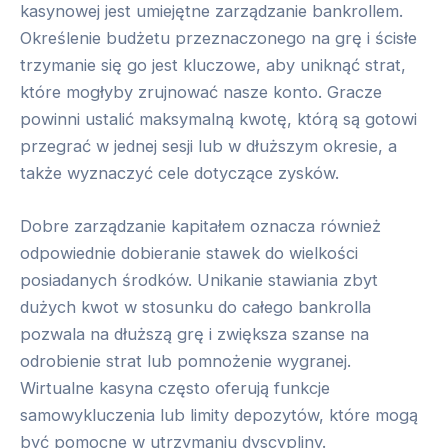
kasynowej jest umiejętne zarządzanie bankrollem.
Określenie budżetu przeznaczonego na grę i ścisłe
trzymanie się go jest kluczowe, aby uniknąć strat,
które mogłyby zrujnować nasze konto. Gracze
powinni ustalić maksymalną kwotę, którą są gotowi
przegrać w jednej sesji lub w dłuższym okresie, a
także wyznaczyć cele dotyczące zysków.
Dobre zarządzanie kapitałem oznacza również
odpowiednie dobieranie stawek do wielkości
posiadanych środków. Unikanie stawiania zbyt
dużych kwot w stosunku do całego bankrolla
pozwala na dłuższą grę i zwiększa szanse na
odrobienie strat lub pomnożenie wygranej.
Wirtualne kasyna często oferują funkcje
samowykluczenia lub limity depozytów, które mogą
być pomocne w utrzymaniu dyscypliny.