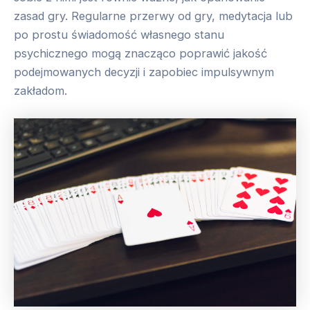
zasad gry. Regularne przerwy od gry, medytacja lub
po prostu świadomość własnego stanu
psychicznego mogą znacząco poprawić jakość
podejmowanych decyzji i zapobiec impulsywnym
zakładom.