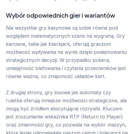
Wybór odpowiednich gier i wariantów
Nie wszystkie gry kasynowe są sobie równe pod
względem matematycznych szans na wygraną. Gry
karciane, takie jak blackjack, oferują graczom
możliwość wpływania na wynik dzięki podejmowaniu
strategicznych decyzji. W przypadku pokera,
umiejętność blefowania i czytania przeciwników jest
równie ważna, co znajomość układów kart.
Z drugiej strony, gry losowe jak automaty czy
ruletka oferują mniejsze możliwości strategiczne, ale
mogą być źródłem ekscytującej rozrywki. Kluczem
jest zrozumienie wskaźnika RTP (Return to Player)
oraz zmienności gry, co pozwala na wybór maszyn,
które lepiej odpowiadają naszym celom i tolerancji na