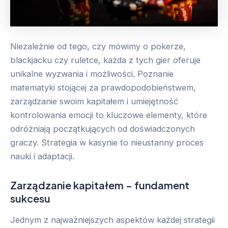
Niezależnie od tego, czy mówimy o pokerze,
blackjacku czy ruletce, każda z tych gier oferuje
unikalne wyzwania i możliwości. Poznanie
matematyki stojącej za prawdopodobieństwem,
zarządzanie swoim kapitałem i umiejętność
kontrolowania emocji to kluczowe elementy, które
odróżniają początkujących od doświadczonych
graczy. Strategia w kasynie to nieustanny proces
nauki i adaptacji.
Zarządzanie kapitałem – fundament
sukcesu
Jednym z najważniejszych aspektów każdej strategii