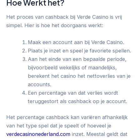
Hoe Werkt het?
Het proces van cashback bij Verde Casino is vrij
simpel. Hier is hoe het doorgaans werkt:
Maak een account aan bij Verde Casino.
Plaats je inzet en speel je favoriete spellen.
Aan het einde van een bepaalde periode,
bijvoorbeeld wekelijks of maandelijks,
berekent het casino het nettoverlies van je
accounts.
Een percentage van dat verlies wordt
teruggestort als cashback op je account.
Het percentage cashback kan variëren afhankelijk
van het type spel dat je speelt of hoeveel je
verdecasinonederland.com
inzet. Meestal geldt dat