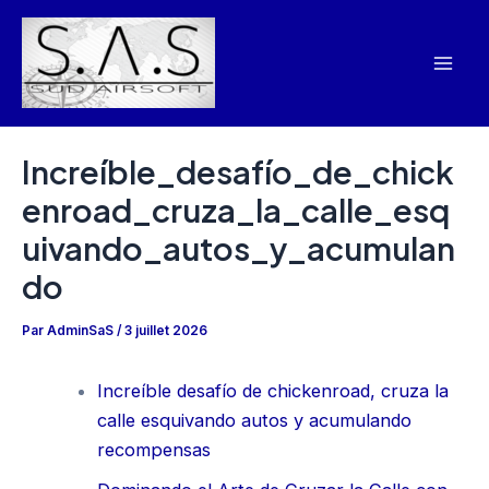
Aller
Navigation
Mai
au
des
Men
contenu
articles
Increíble_desafío_de_chick
enroad_cruza_la_calle_esq
uivando_autos_y_acumulan
do
Par
AdminSaS
/
3 juillet 2026
Increíble desafío de chickenroad, cruza la
calle esquivando autos y acumulando
recompensas