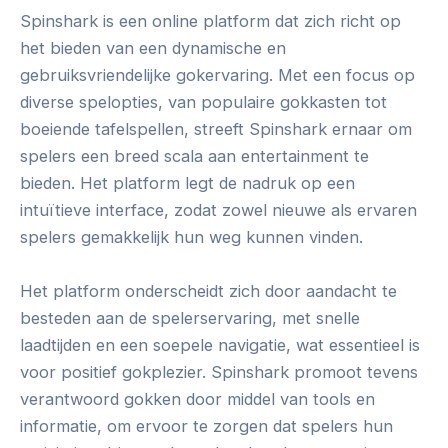
Spinshark is een online platform dat zich richt op
het bieden van een dynamische en
gebruiksvriendelijke gokervaring. Met een focus op
diverse spelopties, van populaire gokkasten tot
boeiende tafelspellen, streeft Spinshark ernaar om
spelers een breed scala aan entertainment te
bieden. Het platform legt de nadruk op een
intuïtieve interface, zodat zowel nieuwe als ervaren
spelers gemakkelijk hun weg kunnen vinden.
Het platform onderscheidt zich door aandacht te
besteden aan de spelerservaring, met snelle
laadtijden en een soepele navigatie, wat essentieel is
voor positief gokplezier. Spinshark promoot tevens
verantwoord gokken door middel van tools en
informatie, om ervoor te zorgen dat spelers hun