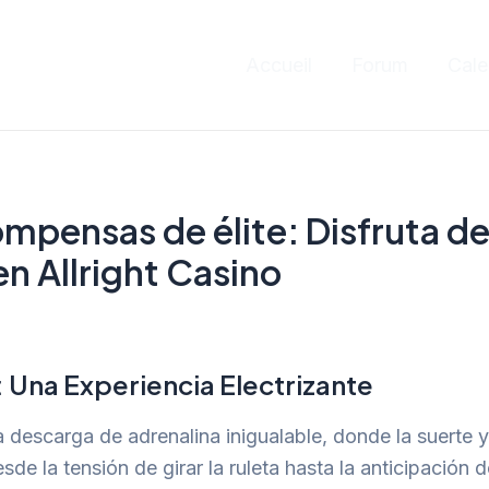
Accueil
Forum
Cale
pensas de élite: Disfruta del
en Allright Casino
 Una Experiencia Electrizante
 descarga de adrenalina inigualable, donde la suerte y 
de la tensión de girar la ruleta hasta la anticipación d