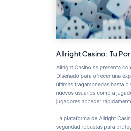
Allright Casino: Tu Po
Allright Casino se presenta co
Diseñado para ofrecer una exp
últimas tragamonedas hasta cl
nuevos usuarios como a jugadore
jugadores acceder rápidamente 
La plataforma de Allright Casi
seguridad robustas para proteg