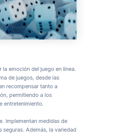
 la emoción del juego en línea.
ma de juegos, desde las
an recompensar tanto a
ión, permitiendo a los
e entretenimiento.
ble. Implementan medidas de
es seguras. Además, la variedad