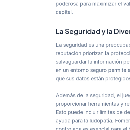
poderosa para maximizar el val
capital.
La Seguridad y la Div
La seguridad es una preocupaci
reputación priorizan la protec
salvaguardar la información pe
en un entorno seguro permite a
que sus datos están protegido
Además de la seguridad, el ju
proporcionar herramientas y re
Esto puede incluir límites de 
ayuda para la ludopatía. Fomen
controlada es esencial para el