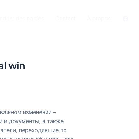
ndrier des parties
Contact
À propos
al win
 важном изменении –
и и документы, а также
ватели, переходившие по