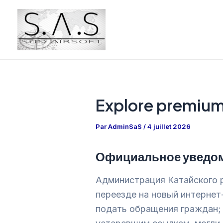
Aller
Navigation
au
des
contenu
articles
Explore premium 
Par
AdminSaS
/
4 juillet 2026
Официальное уведом
Администрация Катайского р
переезде на новый интернет
подать обращения граждан; 