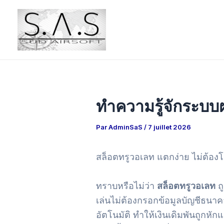
Aller
Navigation
au
des
contenu
articles
ทำความรู้จักระบบ
Par
AdminSaS
/
7 juillet 2026
สล็อตทรูวอเลท แตกง่าย ไม่ต้องโ
ทราบหรือไม่ว่า
สล็อตทรูวอเลท
ถู
เล่นไม่ต้องกรอกข้อมูลบัญชีธนาค
อัตโนมัติ ทำให้เงินเดิมพันถูกหั