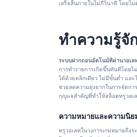
เสร็จสิ้นภายในไม่กี่วินาที โดย
ทำความรู้จ
ระบบฝากถอนอัตโนมัติผ่านวอเล
การทำรายการเกิดขึ้นทันทีโดยไม่
ได้ด้วยคลิกเดียว ไม่มีขั้นต่ำ 
ช่วยลดความยุ่งยากในการจัดการเ
กุญแจสำคัญที่ทำให้สล็อตทรูวอเลท
ความหมายและความนิยม
ทรูวอเลทในวงการเกมหมายถึงระบบที