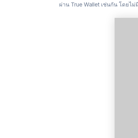
ผ่าน True Wallet เช่นกัน โดยไม่ม