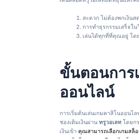
สะดวก ไม่ต้องพกเงินสด
การทำธุรกรรมเสร็จในวิ
เล่นได้ทุกที่ที่คุณอยู่ 
ขั้นตอนการเ
ออนไลน์
การเริ่มต้นเล่นเกมคาสิโนออนไลน
ช่องเติมเงินผ่าน
ทรูวอเลท
โดยกรอ
เงินเข้า
คุณสามารถเลือกเกมสล็อ