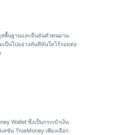
มูลพื้นฐานและยืนยันตัวตนผ่าน
มเป็นไปอย่างทันทีทันใดไร้รอยต่อ
ม
y Wallet ซึ่งเป็นกระเป๋าเงิน
พลิเคชัน TrueMoney เพียงเลือก