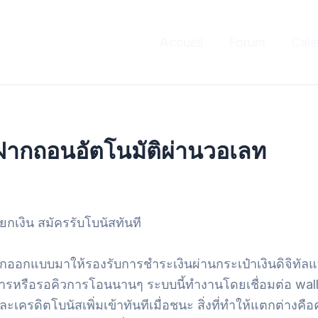
Accueil
Forum
Cale
ฝากถอนอัตโนมัติผ่านวอเลท
ยกเงิน สมัครรับโบนัสทันที
กออกแบบมาให้รองรับการชำระเงินผ่านกระเป๋าเงินดิจิทัลแบบ
ารหรือรอคิวการโอนนานๆ ระบบนี้ทำงานโดยเชื่อมต่อ wallet
กและเครดิตโบนัสเพิ่มเข้าทันทีเมื่อชนะ สิ่งที่ทำให้แตกต่า