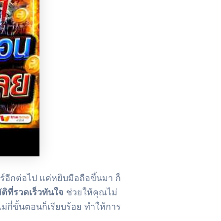
์อีกต่อไป แค่หยิบมือถือขึ้นมา ก็
ติที่รวดเร็วทันใจ
ช่วยให้คุณไม่
กี่ขั้นตอนก็เรียบร้อย ทำให้การ