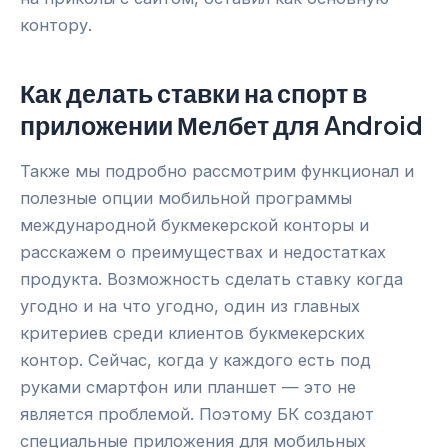
контору.
Как делать ставки на спорт в
приложении Мелбет для Android
Также мы подробно рассмотрим функционал и
полезные опции мобильной программы
международной букмекерской конторы и
расскажем о преимуществах и недостатках
продукта. Возможность сделать ставку когда
угодно и на что угодно, один из главных
критериев среди клиентов букмекерских
контор. Сейчас, когда у каждого есть под
руками смартфон или планшет — это не
является проблемой. Поэтому БК создают
специальные приложения для мобильных