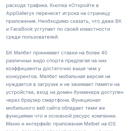
расходе трафика. Кнопка «Откройте в
AppGallery» перенесет игрока на страницу
приложения. Необходимо сказать, что даже ВК
и FaceBook уступает по своей известности
среди пользователей.
БК Мелбет принимает ставки на более 40
различных видо спорта предлагая на них
коэффициенты достаточно выше чем у
конкурентов.
Мелбет мобильная версия не
нуждается в загрузке и не занимает памяти на
устройстве, вход на домен букмекера доступен
через браузер смартфона. Функционал
мобильного веб сайта обладает теми же
функциями что и основной ресурс компании.
Меню и интерфейс приложения Melbet на iOS