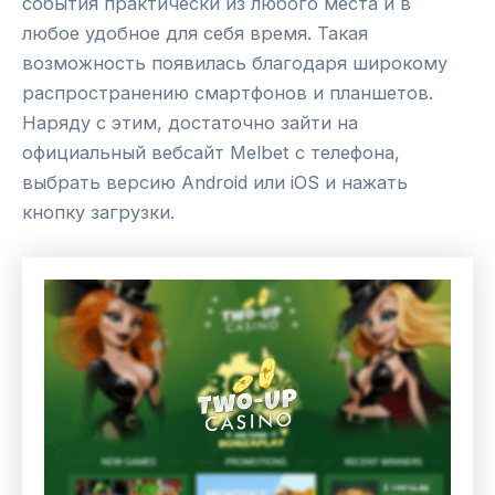
события практически из любого места и в
любое удобное для себя время. Такая
возможность появилась благодаря широкому
распространению смартфонов и планшетов.
Наряду с этим, достаточно зайти на
официальный вебсайт Melbet с телефона,
выбрать версию Android или iOS и нажать
кнопку загрузки.