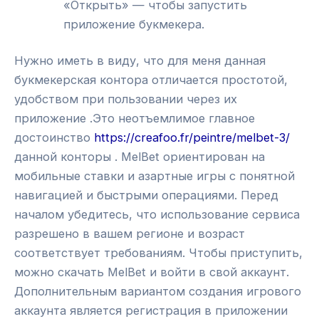
«Открыть» — чтобы запустить
приложение букмекера.
Нужно иметь в виду, что для меня данная
букмекерская контора отличается простотой,
удобством при пользовании через их
приложение .Это неотъемлимое главное
достоинство
https://creafoo.fr/peintre/melbet-3/
данной конторы . MelBet ориентирован на
мобильные ставки и азартные игры с понятной
навигацией и быстрыми операциями. Перед
началом убедитесь, что использование сервиса
разрешено в вашем регионе и возраст
соответствует требованиям. Чтобы приступить,
можно скачать MelBet и войти в свой аккаунт.
Дополнительным вариантом создания игрового
аккаунта является регистрация в приложении