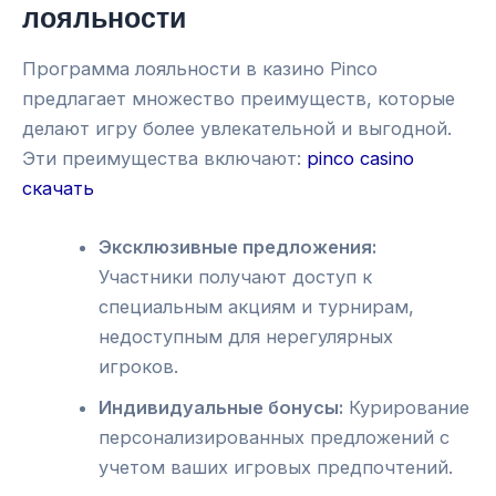
лояльности
Программа лояльности в казино Pinco
предлагает множество преимуществ, которые
делают игру более увлекательной и выгодной.
Эти преимущества включают:
pinco casino
скачать
Эксклюзивные предложения:
Участники получают доступ к
специальным акциям и турнирам,
недоступным для нерегулярных
игроков.
Индивидуальные бонусы:
Курирование
персонализированных предложений с
учетом ваших игровых предпочтений.