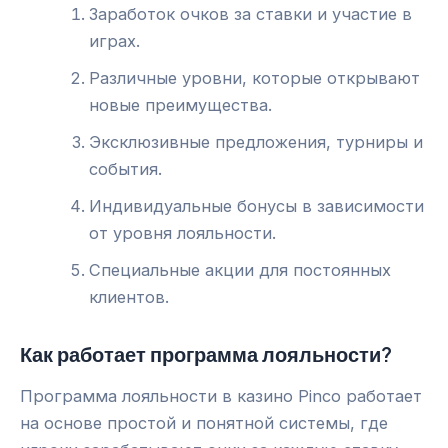
Заработок очков за ставки и участие в
играх.
Различные уровни, которые открывают
новые преимущества.
Эксклюзивные предложения, турниры и
события.
Индивидуальные бонусы в зависимости
от уровня лояльности.
Специальные акции для постоянных
клиентов.
Как работает программа лояльности?
Программа лояльности в казино Pinco работает
на основе простой и понятной системы, где