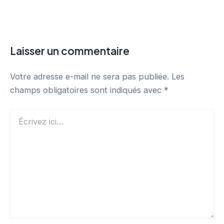
Laisser un commentaire
Votre adresse e-mail ne sera pas publiée.
Les
champs obligatoires sont indiqués avec
*
Écrivez
ici…