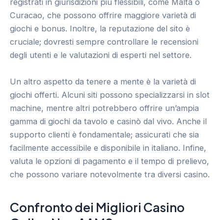
registrati in giurisdizioni più flessibili, come Malta o
Curacao, che possono offrire maggiore varietà di
giochi e bonus. Inoltre, la reputazione del sito è
cruciale; dovresti sempre controllare le recensioni
degli utenti e le valutazioni di esperti nel settore.
Un altro aspetto da tenere a mente è la varietà di
giochi offerti. Alcuni siti possono specializzarsi in slot
machine, mentre altri potrebbero offrire un’ampia
gamma di giochi da tavolo e casinò dal vivo. Anche il
supporto clienti è fondamentale; assicurati che sia
facilmente accessibile e disponibile in italiano. Infine,
valuta le opzioni di pagamento e il tempo di prelievo,
che possono variare notevolmente tra diversi casino.
Confronto dei Migliori Casino