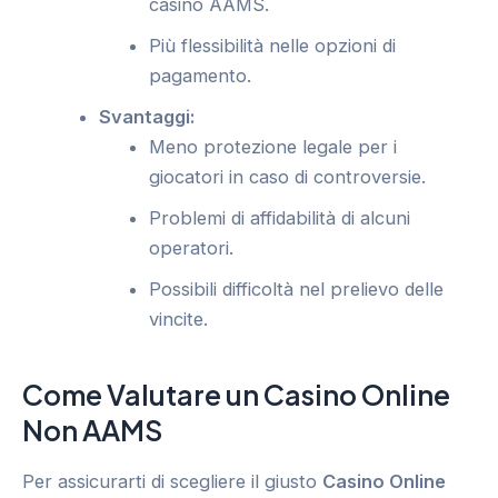
casino AAMS.
Più flessibilità nelle opzioni di
pagamento.
Svantaggi:
Meno protezione legale per i
giocatori in caso di controversie.
Problemi di affidabilità di alcuni
operatori.
Possibili difficoltà nel prelievo delle
vincite.
Come Valutare un Casino Online
Non AAMS
Per assicurarti di scegliere il giusto
Casino Online