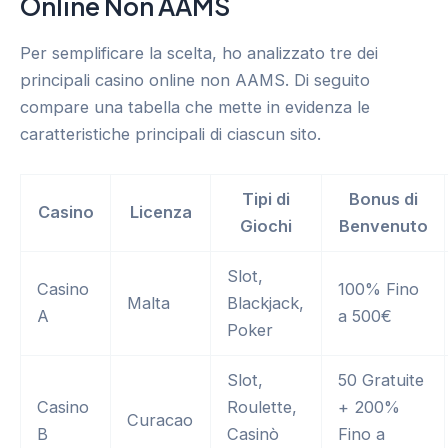
Online Non AAMS
Per semplificare la scelta, ho analizzato tre dei
principali casino online non AAMS. Di seguito
compare una tabella che mette in evidenza le
caratteristiche principali di ciascun sito.
Tipi di
Bonus di
Casino
Licenza
Giochi
Benvenuto
Slot,
Casino
100% Fino
Malta
Blackjack,
A
a 500€
Poker
Slot,
50 Gratuite
Casino
Roulette,
+ 200%
Curacao
B
Casinò
Fino a