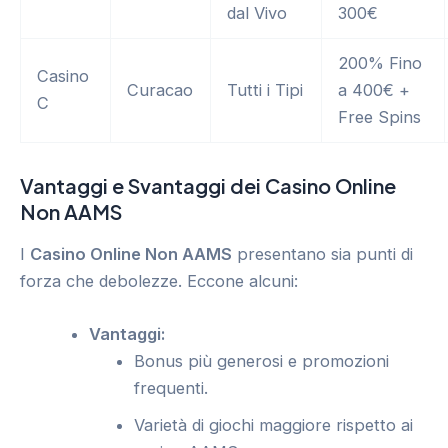
dal Vivo
300€
200% Fino
Casino
Curacao
Tutti i Tipi
a 400€ +
C
Free Spins
Vantaggi e Svantaggi dei Casino Online
Non AAMS
I
Casino Online Non AAMS
presentano sia punti di
forza che debolezze. Eccone alcuni:
Vantaggi:
Bonus più generosi e promozioni
frequenti.
Varietà di giochi maggiore rispetto ai