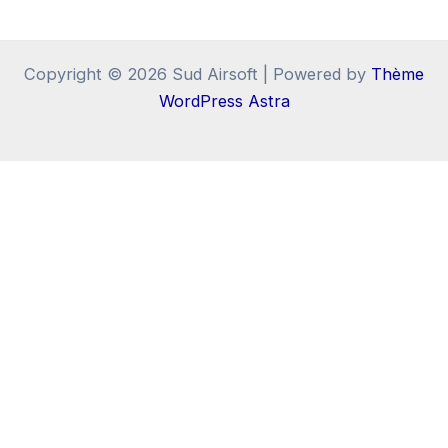
Copyright © 2026 Sud Airsoft | Powered by
Thème
WordPress Astra