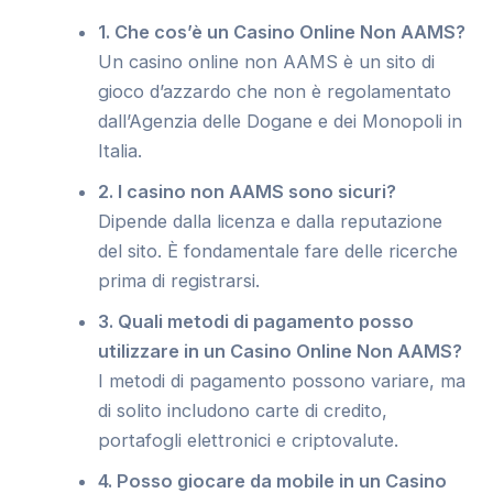
1. Che cos’è un Casino Online Non AAMS?
Un casino online non AAMS è un sito di
gioco d’azzardo che non è regolamentato
dall’Agenzia delle Dogane e dei Monopoli in
Italia.
2. I casino non AAMS sono sicuri?
Dipende dalla licenza e dalla reputazione
del sito. È fondamentale fare delle ricerche
prima di registrarsi.
3. Quali metodi di pagamento posso
utilizzare in un Casino Online Non AAMS?
I metodi di pagamento possono variare, ma
di solito includono carte di credito,
portafogli elettronici e criptovalute.
4. Posso giocare da mobile in un Casino