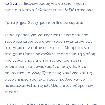
καζίνο
σε διαγωνισμούς για να αποκτήσετε
εμπειρία και να βελτιώσετε τις δεξιότητές σας.
Τρίτο βήμα: Στοιχήματα online σε esports
Ένας τρόπος για να κερδίσετε ένα σταθερό
εισόδημα μέσω του διαδικτύου είναι μέσω των
στοιχημάτων online σε esports. Μπορείτε να
στοιχηματίσετε σε αγώνες esports με τη χρήση
της γνώσης και της εμπειρίας που έχετε
αποκτήσει στο συγκεκριμένο παιχνίδι. Είναι
σημαντικό να γνωρίζετε τους κανόνες και τις
στρατηγικές του παιχνιδιού, καθώς και να
παρακολουθείτε τις εξελίξεις στον κόσμο των
esports.
Τελικά, το online gaming μπορεί να γίνει μια πηγή