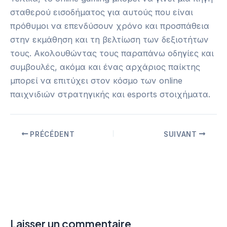
σταθερού εισοδήματος για αυτούς που είναι
πρόθυμοι να επενδύσουν χρόνο και προσπάθεια
στην εκμάθηση και τη βελτίωση των δεξιοτήτων
τους. Ακολουθώντας τους παραπάνω οδηγίες και
συμβουλές, ακόμα και ένας αρχάριος παίκτης
μπορεί να επιτύχει στον κόσμο των online
παιχνιδιών στρατηγικής και esports στοιχήματα.
PRÉCÉDENT
SUIVANT
Laisser un commentaire