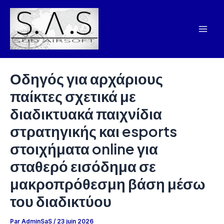
Aller
Navigation
Mai
au
des
Men
contenu
articles
Οδηγός για αρχάριους
παίκτες σχετικά με
διαδικτυακά παιχνίδια
στρατηγικής και esports
στοιχήματα online για
σταθερό εισόδημα σε
μακροπρόθεσμη βάση μέσω
του διαδικτύου
Par
AdminSaS
/
23 juin 2026