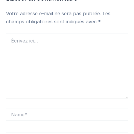
Votre adresse e-mail ne sera pas publiée.
Les
champs obligatoires sont indiqués avec
*
Écrivez
ici…
Name*