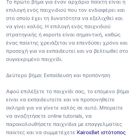
Το πρώτο βήμα για έναν αρχάριο παίκτη είναι η
επιλογή ενός παιχνιδιού που τον ενδιαφέρει και
στο οποίο έχει τη δυνατότητα να εξελιχθεί και
να γίνει καλός. Η επιλογή ενός παιχνιδιού
στρατηγικής ή esports είναι σημαντική, καθώς
ένας παίκτης χρειάζεται να επενδύσει χρόνο και
προσοχή για να εκπαιδευτεί και να βελτιωθεί στο
συγκεκριμένο παιχνίδι.
Δεύτερο βήμα: Εκπαίδευση και προπόνηση
Αφού επιλέξετε το παιχνίδι σας, το επόμενο βήμα
είναι να εκπαιδευτείτε και να προπονηθείτε
σκληρά για να γίνετε καλός σε αυτό. Μπορείτε
να αναζητήσετε online tutorials, να
παρακολουθήσετε παιχνίδια με επαγγελματίες
παίκτες και να συμμετέχετε
KairosBet ιστότοπος