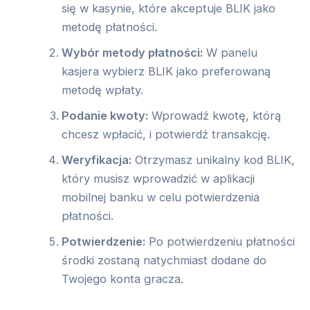
się w kasynie, które akceptuje BLIK jako
metodę płatności.
Wybór metody płatności:
W panelu
kasjera wybierz BLIK jako preferowaną
metodę wpłaty.
Podanie kwoty:
Wprowadź kwotę, którą
chcesz wpłacić, i potwierdź transakcję.
Weryfikacja:
Otrzymasz unikalny kod BLIK,
który musisz wprowadzić w aplikacji
mobilnej banku w celu potwierdzenia
płatności.
Potwierdzenie:
Po potwierdzeniu płatności
środki zostaną natychmiast dodane do
Twojego konta gracza.