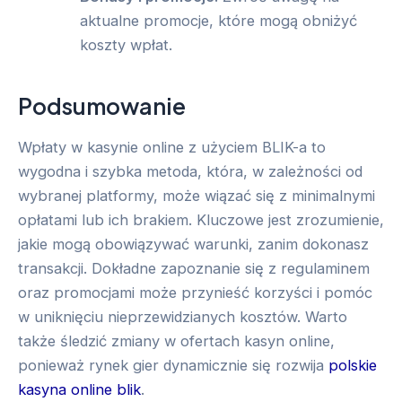
aktualne promocje, które mogą obniżyć
koszty wpłat.
Podsumowanie
Wpłaty w kasynie online z użyciem BLIK-a to
wygodna i szybka metoda, która, w zależności od
wybranej platformy, może wiązać się z minimalnymi
opłatami lub ich brakiem. Kluczowe jest zrozumienie,
jakie mogą obowiązywać warunki, zanim dokonasz
transakcji. Dokładne zapoznanie się z regulaminem
oraz promocjami może przynieść korzyści i pomóc
w uniknięciu nieprzewidzianych kosztów. Warto
także śledzić zmiany w ofertach kasyn online,
ponieważ rynek gier dynamicznie się rozwija
polskie
kasyna online blik
.