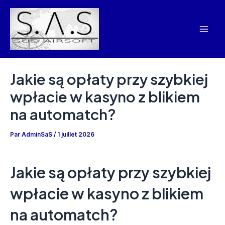
Aller
Navigation
Mai
au
des
Men
contenu
articles
Jakie są opłaty przy szybkiej
wpłacie w kasyno z blikiem
na automatch?
Par
AdminSaS
/
1 juillet 2026
Jakie są opłaty przy szybkiej
wpłacie w kasyno z blikiem
na automatch?