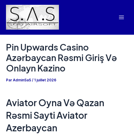
Aller
Navigation
Mai
au
des
Men
contenu
articles
Pin Upwards Casino
Azərbaycan Rəsmi Giriş Və
Onlayn Kazino
Par
AdminSaS
/
1 juillet 2026
Aviator Oyna Və Qazan
Rəsmi Sayti Aviator
Azerbaycan