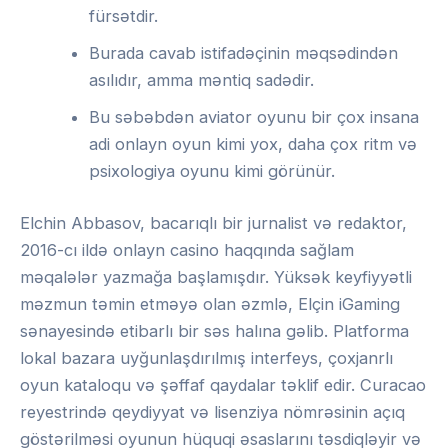
fürsətdir.
Burada cavab istifadəçinin məqsədindən
asılıdır, amma məntiq sadədir.
Bu səbəbdən aviator oyunu bir çox insana
adi onlayn oyun kimi yox, daha çox ritm və
psixologiya oyunu kimi görünür.
Elchin Abbasov, bacarıqlı bir jurnalist və redaktor,
2016-cı ildə onlayn casino haqqında sağlam
məqalələr yazmağa başlamışdır. Yüksək keyfiyyətli
məzmun təmin etməyə olan əzmlə, Elçin iGaming
sənayesində etibarlı bir səs halına gəlib. Platforma
lokal bazara uyğunlaşdırılmış interfeys, çoxjanrlı
oyun kataloqu və şəffaf qaydalar təklif edir. Curacao
reyestrində qeydiyyat və lisenziya nömrəsinin açıq
göstərilməsi oyunun hüquqi əsaslarını təsdiqləyir və