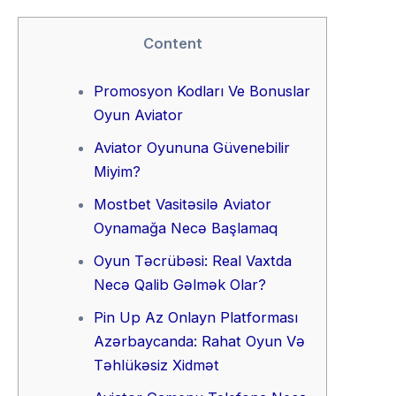
Content
Promosyon Kodları Ve Bonuslar
Oyun Aviator
Aviator Oyununa Güvenebilir
Miyim?
Mostbet Vasitəsilə Aviator
Oynamağa Necə Başlamaq
Oyun Təcrübəsi: Real Vaxtda
Necə Qalib Gəlmək Olar?
Pin Up Az Onlayn Platforması
Azərbaycanda: Rahat Oyun Və
Təhlükəsiz Xidmət