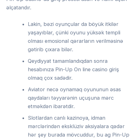
əlçatandır.
Lakin, bəzi oyunçular da böyük itkilər
yaşayıblar, çünki oyunu yüksək templi
olması emosional qərarların verilməsinə
gətirib çıxara bilər.
Qeydiyyat tamamlandıqdan sonra
hesabınıza Pin-Up On line casino giriş
olmaq çox sadədir.
Aviator necə oynamaq oyununun əsas
qaydaları təyyarənin uçuşuna mərc
etməkdən ibarətdir.
Slotlardan canlı kazinoya, idman
mərclərindən eksklüziv aksiyalara qədər
hər şey burada mövcuddur, bu ag Pin-Up