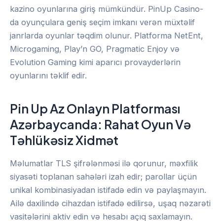
kazino oyunlarına giriş mümkündür. PinUp Casino-
da oyunçulara geniş seçim imkanı verən müxtəlif
janrlarda oyunlar təqdim olunur. Platforma NetEnt,
Microgaming, Play’n GO, Pragmatic Enjoy və
Evolution Gaming kimi aparıcı provayderlərin
oyunlarını təklif edir.
Pin Up Az Onlayn Platforması
Azərbaycanda: Rahat Oyun Və
Təhlükəsiz Xidmət
Məlumatlar TLS şifrələnməsi ilə qorunur, məxfilik
siyasəti toplanan sahələri izah edir; parollar üçün
unikal kombinasiyadan istifadə edin və paylaşmayın.
Ailə daxilində cihazdan istifadə edilirsə, uşaq nəzarəti
vasitələrini aktiv edin və hesabı açıq saxlamayın.