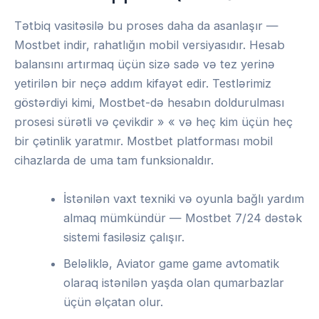
Tətbiq vasitəsilə bu proses daha da asanlaşır —
Mostbet indir, rahatlığın mobil versiyasıdır. Hesab
balansını artırmaq üçün sizə sadə və tez yerinə
yetirilən bir neçə addım kifayət edir. Testlərimiz
göstərdiyi kimi, Mostbet-də hesabın doldurulması
prosesi sürətli və çevikdir » « və heç kim üçün heç
bir çətinlik yaratmır. Mostbet platforması mobil
cihazlarda de uma tam funksionaldır.
İstənilən vaxt texniki və oyunla bağlı yardım
almaq mümkündür — Mostbet 7/24 dəstək
sistemi fasiləsiz çalışır.
Beləliklə, Aviator game game avtomatik
olaraq istənilən yaşda olan qumarbazlar
üçün əlçatan olur.