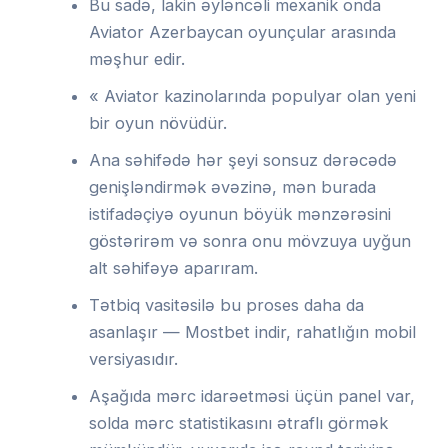
Bu sadə, lakin əyləncəli mexanik onda
Aviator Azerbaycan oyunçular arasında
məşhur edir.
« Aviator kazinolarında populyar olan yeni
bir oyun növüdür.
Ana səhifədə hər şeyi sonsuz dərəcədə
genişləndirmək əvəzinə, mən burada
istifadəçiyə oyunun böyük mənzərəsini
göstərirəm və sonra onu mövzuya uyğun
alt səhifəyə aparıram.
Tətbiq vasitəsilə bu proses daha da
asanlaşır — Mostbet indir, rahatlığın mobil
versiyasıdır.
Aşağıda mərc idarəetməsi üçün panel var,
solda mərc statistikasını ətraflı görmək