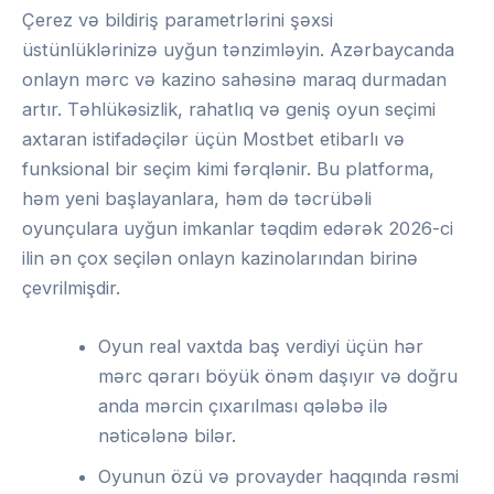
Çerez və bildiriş parametrlərini şəxsi
üstünlüklərinizə uyğun tənzimləyin. Azərbaycanda
onlayn mərc və kazino sahəsinə maraq durmadan
artır. Təhlükəsizlik, rahatlıq və geniş oyun seçimi
axtaran istifadəçilər üçün Mostbet etibarlı və
funksional bir seçim kimi fərqlənir. Bu platforma,
həm yeni başlayanlara, həm də təcrübəli
oyunçulara uyğun imkanlar təqdim edərək 2026-ci
ilin ən çox seçilən onlayn kazinolarından birinə
çevrilmişdir.
Oyun real vaxtda baş verdiyi üçün hər
mərc qərarı böyük önəm daşıyır və doğru
anda mərcin çıxarılması qələbə ilə
nəticələnə bilər.
Oyunun özü və provayder haqqında rəsmi