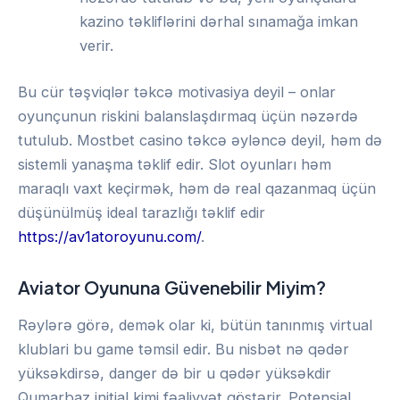
kazino təkliflərini dərhal sınamağa imkan
verir.
Bu cür təşviqlər təkcə motivasiya deyil – onlar
oyunçunun riskini balanslaşdırmaq üçün nəzərdə
tutulub. Mostbet casino təkcə əyləncə deyil, həm də
sistemli yanaşma təklif edir. Slot oyunları həm
maraqlı vaxt keçirmək, həm də real qazanmaq üçün
düşünülmüş ideal tarazlığı təklif edir
https://av1atoroyunu.com/
.
Aviator Oyununa Güvenebilir Miyim?
Rəylərə görə, demək olar ki, bütün tanınmış virtual
klublari bu game təmsil edir. Bu nisbət nə qədər
yüksəkdirsə, danger də bir u qədər yüksəkdir
Qumarbaz initial kimi fəaliyyət göstərir. Potensial