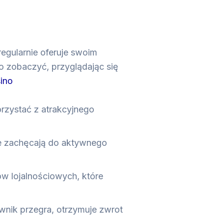
egularnie oferuje swoim
o zobaczyć, przyglądając się
ino
orzystać z atrakcyjnego
re zachęcają do aktywnego
w lojalnościowych, które
wnik przegra, otrzymuje zwrot