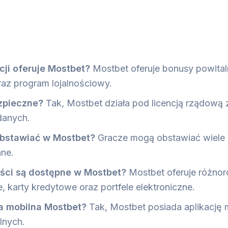
cji oferuje Mostbet?
Mostbet oferuje bonusy powital
raz program lojalnościowy.
zpieczne?
Tak, Mostbet działa pod licencją rządową z
danych.
obstawiać w Mostbet?
Gracze mogą obstawiać wiele d
nne.
ści są dostępne w Mostbet?
Mostbet oferuje różnor
 karty kredytowe oraz portfele elektroniczne.
ja mobilna Mostbet?
Tak, Mostbet posiada aplikację m
lnych.