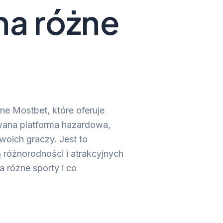
na różne
ne Mostbet, które oferuje
wana platforma hazardowa,
woich graczy. Jest to
 różnorodności i atrakcyjnych
a różne sporty i co