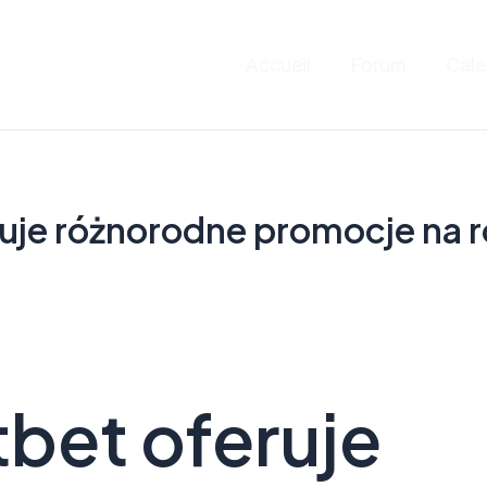
Accueil
Forum
Cale
ruje różnorodne promocje na 
bet oferuje