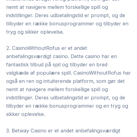
nemt at navigere mellem forskellige spill og
indstillinger. Deres udbetalingstid er prompt, og de
tilbyder en række bonusprogrammer og tilbyder en
tryg og sikker oplevelse.
2. CasinoWithoutRofus er et andet
anbefalingsværdigt casino. Dette casino har en
fantastisk tilbud på spil og tilbyder en bred
valgkæde af populære spill. CasinoWithoutRofus har
også en ren og intuiterende platform, som gør det
nemt at navigere mellem forskellige spill og
indstillinger. Deres udbetalingstid er prompt, og de
tilbyder en række bonusprogrammer og en tryg og
sikker oplevelse.
3. Betway Casino er et andet anbefalingsværdigt