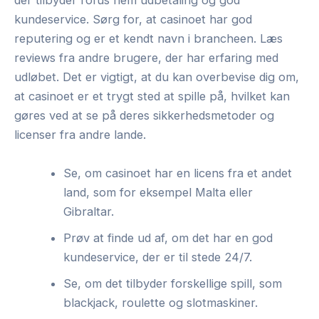
der tilbyder rofus nem udbetaling og god
kundeservice. Sørg for, at casinoet har god
reputering og er et kendt navn i brancheen. Læs
reviews fra andre brugere, der har erfaring med
udløbet. Det er vigtigt, at du kan overbevise dig om,
at casinoet er et trygt sted at spille på, hvilket kan
gøres ved at se på deres sikkerhedsmetoder og
licenser fra andre lande.
Se, om casinoet har en licens fra et andet
land, som for eksempel Malta eller
Gibraltar.
Prøv at finde ud af, om det har en god
kundeservice, der er til stede 24/7.
Se, om det tilbyder forskellige spill, som
blackjack, roulette og slotmaskiner.