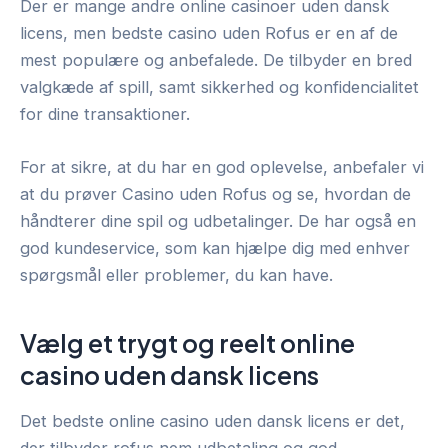
Der er mange andre online casinoer uden dansk
licens, men bedste casino uden Rofus er en af de
mest populære og anbefalede. De tilbyder en bred
valgkæde af spill, samt sikkerhed og konfidencialitet
for dine transaktioner.
For at sikre, at du har en god oplevelse, anbefaler vi
at du prøver Casino uden Rofus og se, hvordan de
håndterer dine spil og udbetalinger. De har også en
god kundeservice, som kan hjælpe dig med enhver
spørgsmål eller problemer, du kan have.
Vælg et trygt og reelt online
casino uden dansk licens
Det bedste online casino uden dansk licens er det,