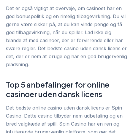
Det er også vigtigt at overveje, om casinoet har en
god bonuspolitik og en rimelig tilbagevirkning. Du vil
gerne være sikker på, at du kan vinde penge og få
god tilbagevirkning, når du spiller. Lad ikke dig
blande af med casinoer, der er forvirrende eller har
svære regler. Det bedste casino uden dansk licens er
det, der er nem at bruge og har en god brugervenlig
pladsning.
Top 5 anbefalinger for online
casinoer uden dansk licens
Det bedste online casino uden dansk licens er Spin
Casino. Dette casino tilbyder nem udbetaling og en
bred valgkæde af spill. Spin Casino har en ren og
intuiterende brugervenlig platform, som gør det