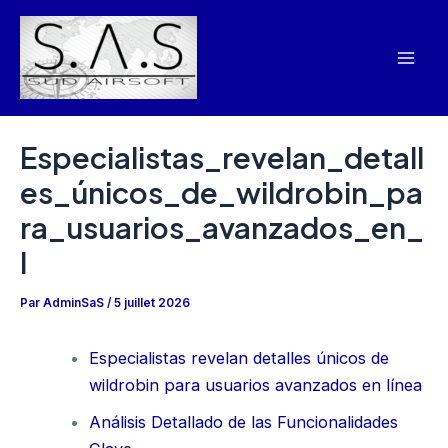
Aller
Navigation
Mai
au
des
Men
contenu
articles
Especialistas_revelan_detall
es_únicos_de_wildrobin_pa
ra_usuarios_avanzados_en_
l
Par
AdminSaS
/
5 juillet 2026
Especialistas revelan detalles únicos de
wildrobin para usuarios avanzados en línea
Análisis Detallado de las Funcionalidades