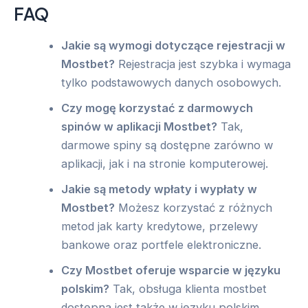
FAQ
Jakie są wymogi dotyczące rejestracji w
Mostbet?
Rejestracja jest szybka i wymaga
tylko podstawowych danych osobowych.
Czy mogę korzystać z darmowych
spinów w aplikacji Mostbet?
Tak,
darmowe spiny są dostępne zarówno w
aplikacji, jak i na stronie komputerowej.
Jakie są metody wpłaty i wypłaty w
Mostbet?
Możesz korzystać z różnych
metod jak karty kredytowe, przelewy
bankowe oraz portfele elektroniczne.
Czy Mostbet oferuje wsparcie w języku
polskim?
Tak, obsługa klienta mostbet
dostępna jest także w języku polskim.