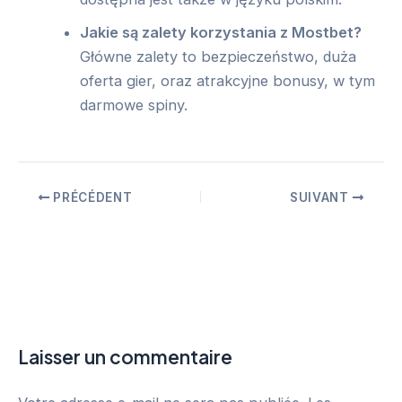
Jakie są zalety korzystania z Mostbet?
Główne zalety to bezpieczeństwo, duża
oferta gier, oraz atrakcyjne bonusy, w tym
darmowe spiny.
PRÉCÉDENT
SUIVANT
Laisser un commentaire