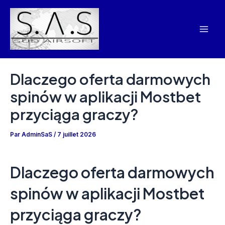
Aller
Navigation
Mai
au
des
Men
contenu
articles
Dlaczego oferta darmowych
spinów w aplikacji Mostbet
przyciąga graczy?
Par
AdminSaS
/
7 juillet 2026
Dlaczego oferta darmowych
spinów w aplikacji Mostbet
przyciąga graczy?