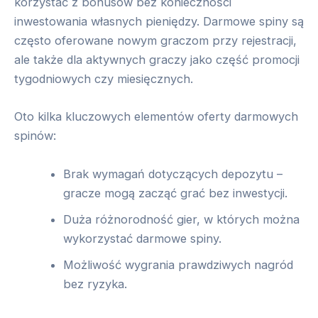
korzystać z bonusów bez konieczności
inwestowania własnych pieniędzy. Darmowe spiny są
często oferowane nowym graczom przy rejestracji,
ale także dla aktywnych graczy jako część promocji
tygodniowych czy miesięcznych.
Oto kilka kluczowych elementów oferty darmowych
spinów:
Brak wymagań dotyczących depozytu –
gracze mogą zacząć grać bez inwestycji.
Duża różnorodność gier, w których można
wykorzystać darmowe spiny.
Możliwość wygrania prawdziwych nagród
bez ryzyka.