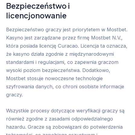
Bezpieczeństwo i
licencjonowanie
Bezpieczeństwo graczy jest priorytetem w Mostbet.
Kasyno jest zarządzane przez firmę Mostbet N.V.,
która posiada licencję Curacao. Licencja ta oznacza,
że kasyno działa zgodnie z międzynarodowymi
standardami i regulacjami, co zapewnia graczom
wysoki poziom bezpieczeństwa. Dodatkowo,
Mostbet stosuje nowoczesne technologie
szyfrowania danych, co chroni osobiste informacje
graczy.
Wszystkie procesy dotyczące weryfikacji graczy są
również zgodne z zasadami odpowiedzialnego
hazardu. Gracze są zobowiązani do potwierdzenia
tożsamości, co zapobiega oszustwom i