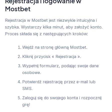
Rejestracja i logowanie w
Mostbet
Rejestracja w Mostbet jest niezwykle intuicyjna i
szybka. Wystarczy kilka minut, aby założyć konto.
Proces składa się z następujących kroków:
Wejdź na stronę główną Mostbet.
Kliknij przycisk « Rejestracja ».
Wypełnij formularz, podając swoje dane
osobowe.
Potwierdź rejestrację przez e-mail lub
SMS.
Zaloguj się do swojego konta i rozpocznij
grę!