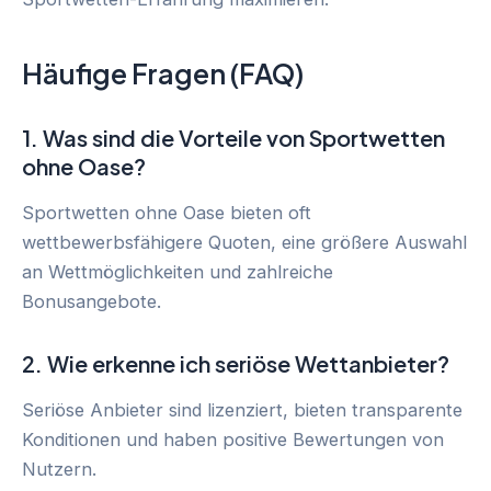
Häufige Fragen (FAQ)
1. Was sind die Vorteile von Sportwetten
ohne Oase?
Sportwetten ohne Oase bieten oft
wettbewerbsfähigere Quoten, eine größere Auswahl
an Wettmöglichkeiten und zahlreiche
Bonusangebote.
2. Wie erkenne ich seriöse Wettanbieter?
Seriöse Anbieter sind lizenziert, bieten transparente
Konditionen und haben positive Bewertungen von
Nutzern.