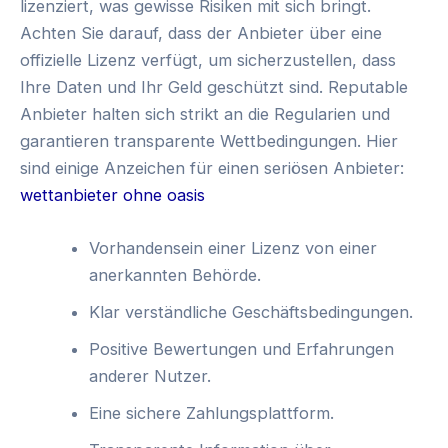
lizenziert, was gewisse Risiken mit sich bringt.
Achten Sie darauf, dass der Anbieter über eine
offizielle Lizenz verfügt, um sicherzustellen, dass
Ihre Daten und Ihr Geld geschützt sind. Reputable
Anbieter halten sich strikt an die Regularien und
garantieren transparente Wettbedingungen. Hier
sind einige Anzeichen für einen seriösen Anbieter:
wettanbieter ohne oasis
Vorhandensein einer Lizenz von einer
anerkannten Behörde.
Klar verständliche Geschäftsbedingungen.
Positive Bewertungen und Erfahrungen
anderer Nutzer.
Eine sichere Zahlungsplattform.