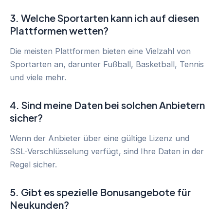
3. Welche Sportarten kann ich auf diesen
Plattformen wetten?
Die meisten Plattformen bieten eine Vielzahl von
Sportarten an, darunter Fußball, Basketball, Tennis
und viele mehr.
4. Sind meine Daten bei solchen Anbietern
sicher?
Wenn der Anbieter über eine gültige Lizenz und
SSL-Verschlüsselung verfügt, sind Ihre Daten in der
Regel sicher.
5. Gibt es spezielle Bonusangebote für
Neukunden?